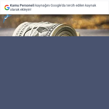
Kamu Personeli
kaynağını Google'da tercih edilen kaynak
olarak ekleyin!
Kamu Personeli
Editör
Dolar kuru dün (9 Ağustos 2018 dolar kuru),
bankalararası piyasada yeni zirve olan 5,4860 ile