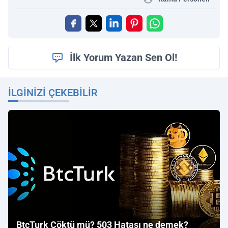
İlk Yorum Yazan Sen Ol!
İLGINIZI ÇEKEBILIR
BtcTurk Çöktü mü? 503 Hatası ne demek?