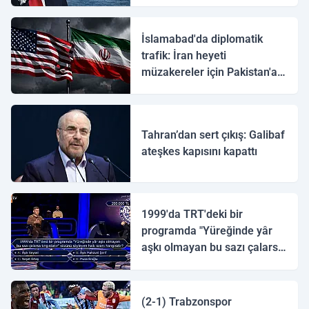
İslamabad'da diplomatik
trafik: İran heyeti
müzakereler için Pakistan'a
ulaştı
Tahran’dan sert çıkış: Galibaf
ateşkes kapısını kapattı
1999'da TRT'deki bir
programda "Yüreğinde yâr
aşkı olmayan bu sazı çalarsa
tingirdatır" sözünü söyleyen
halk ozanı hangisidir?
(2-1) Trabzonspor