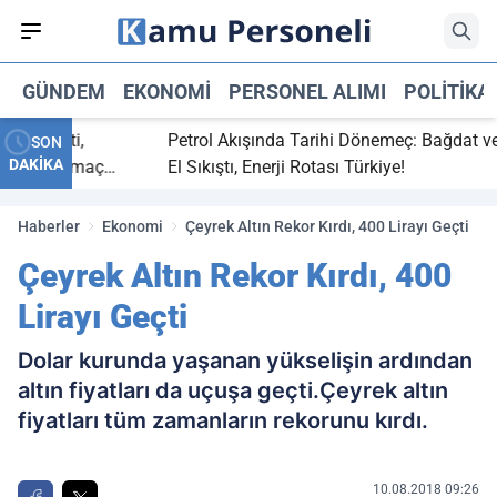
GÜNDEM
EKONOMI
PERSONEL ALIMI
POLITIKA
ç bitti,
Petrol Akışında Tarihi Dönemeç: Bağdat ve Erb
SON
DAKİKA
asaray maç
El Sıkıştı, Enerji Rotası Türkiye!
Haberler
Ekonomi
Çeyrek Altın Rekor Kırdı, 400 Lirayı Geçti
Çeyrek Altın Rekor Kırdı, 400
Lirayı Geçti
Dolar kurunda yaşanan yükselişin ardından
altın fiyatları da uçuşa geçti.Çeyrek altın
fiyatları tüm zamanların rekorunu kırdı.
10.08.2018 09:26