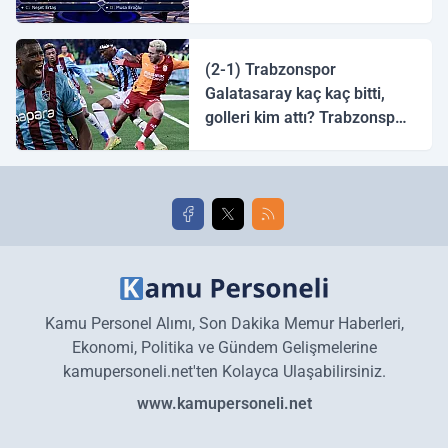
tingirdatır" sözünü söyleyen
halk ozanı hangisidir?
(2-1) Trabzonspor
Galatasaray kaç kaç bitti,
golleri kim attı? Trabzonspor
Galatasaray maç özeti ve
golleri!
Kamu Personel Alımı, Son Dakika Memur Haberleri,
Ekonomi, Politika ve Gündem Gelişmelerine
kamupersoneli.net'ten Kolayca Ulaşabilirsiniz.
www.kamupersoneli.net