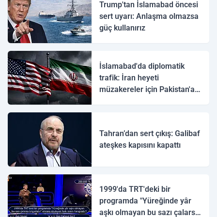
Trump'tan İslamabad öncesi
sert uyarı: Anlaşma olmazsa
güç kullanırız
İslamabad'da diplomatik
trafik: İran heyeti
müzakereler için Pakistan'a
ulaştı
Tahran’dan sert çıkış: Galibaf
ateşkes kapısını kapattı
1999'da TRT'deki bir
programda "Yüreğinde yâr
aşkı olmayan bu sazı çalarsa