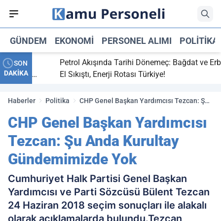
GÜNDEM
EKONOMI
PERSONEL ALIMI
POLITIKA
tti,
Petrol Akışında Tarihi Dönemeç: Bağdat ve Erbil
SON
DAKİKA
ray maç
El Sıkıştı, Enerji Rotası Türkiye!
Haberler
Politika
CHP Genel Başkan Yardımcısı Tezcan: Şu
Anda Kurultay Gündemimizde Yok
CHP Genel Başkan Yardımcısı
Tezcan: Şu Anda Kurultay
Gündemimizde Yok
Cumhuriyet Halk Partisi Genel Başkan
Yardımcısı ve Parti Sözcüsü Bülent Tezcan
24 Haziran 2018 seçim sonuçları ile alakalı
olarak açıklamalarda bulundu.Tezcan