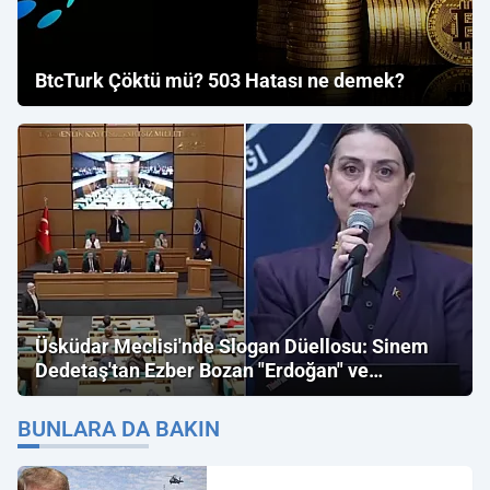
BtcTurk Çöktü mü? 503 Hatası ne demek?
Üsküdar Meclisi'nde Slogan Düellosu: Sinem
Dedetaş'tan Ezber Bozan "Erdoğan" ve
"İmamoğlu" Çıkışı!
BUNLARA DA BAKIN