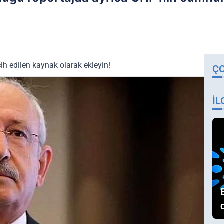
ih edilen kaynak olarak ekleyin!
Ç
İL