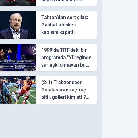
için Pakistan'a ulaştı
Tahran’dan sert çıkış:
Galibaf ateşkes
kapısını kapattı
1999'da TRT'deki bir
programda "Yüreğinde
yâr aşkı olmayan bu
sazı çalarsa tingirdatır"
sözünü söyleyen halk
(2-1) Trabzonspor
ozanı hangisidir?
Galatasaray kaç kaç
bitti, golleri kim attı?
Trabzonspor
Galatasaray maç özeti
ve golleri!