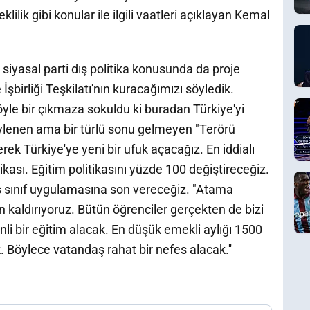
lilik gibi konular ile ilgili vaatleri açıklayan Kemal
r siyasal parti dış politika konusunda da proje
İşbirliği Teşkilatı'nın kuracağımızı söyledik.
 öyle bir çıkmaza sokuldu ki buradan Türkiye'yi
ylenen ama bir türlü sonu gelmeyen "Terörü
erek Türkiye'ye yeni bir ufuk açacağız. En iddialı
kası. Eğitim politikasını yüzde 100 değiştireceğiz.
iş sınıf uygulamasına son vereceğiz. "Atama
aldırıyoruz. Bütün öğrenciler gerçekten de bizi
nli bir eğitim alacak. En düşük emekli aylığı 1500
ak. Böylece vatandaş rahat bir nefes alacak.''