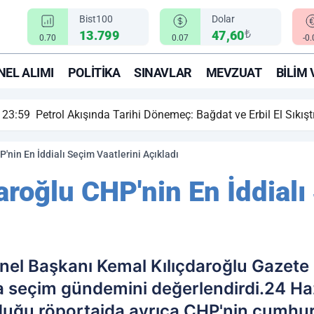
Bist100
Dolar
₺
13.799
47,60
0.70
0.07
-0
EL ALIMI
POLITIKA
SINAVLAR
MEVZUAT
BILIM 
ihi Dönemeç: Bağdat ve Erbil El Sıkıştı, Enerji Rotası Türkiye!
'nin En İddialı Seçim Vaatlerini Açıkladı
aroğlu CHP'nin En İddialı
nel Başkanı Kemal Kılıçdaroğlu Gazete 
 seçim gündemini değerlendirdi.24 Haz
lduğu röportajda ayrıca CHP'nin cumhu