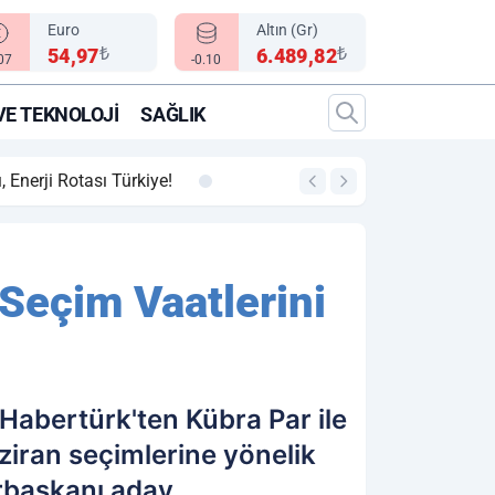
Euro
Altın (Gr)
₺
₺
54,97
6.489,82
.07
-0.10
VE TEKNOLOJI
SAĞLIK
00:12
"Epic Fury" Operasy
 Seçim Vaatlerini
Habertürk'ten Kübra Par ile
iran seçimlerine yönelik
rbaşkanı aday