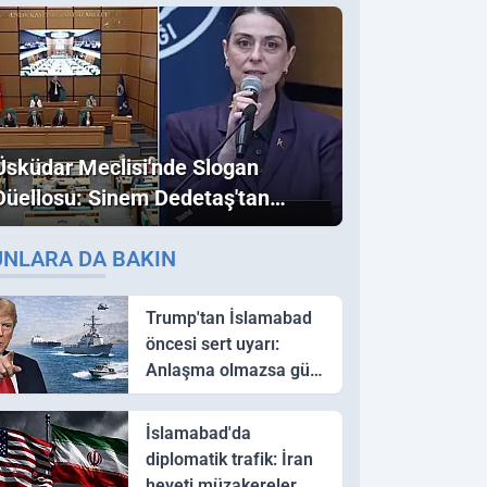
Üsküdar Meclisi'nde Slogan
Düellosu: Sinem Dedetaş'tan
Ezber Bozan "Erdoğan" ve
UNLARA DA BAKIN
"İmamoğlu" Çıkışı!
Trump'tan İslamabad
öncesi sert uyarı:
Anlaşma olmazsa güç
kullanırız
İslamabad'da
diplomatik trafik: İran
heyeti müzakereler