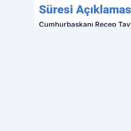
Süresi Açıklamas
Cumhurbaşkanı Recep Tayyi
önemli konularından olan b
bulundu.Cumhurbaşkanı Erdo
soruya da b
PAYLAŞ
Kamu Personeli
kaynağını Google'da terc