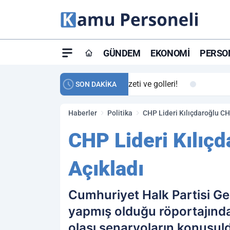
GÜNDEM
EKONOMI
PERSON
ay maç özeti ve golleri!
23:59
Petrol Akışında Tar
SON DAKİKA
Haberler
Politika
CHP Lideri Kılıçdaroğlu CHP
CHP Lideri Kılıçd
Açıkladı
Cumhuriyet Halk Partisi Ge
yapmış olduğu röportajında
olası senaryoların konuşu