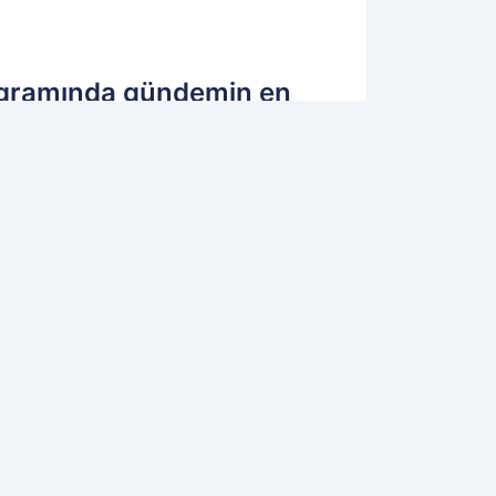
rogramında gündemin en
lamalarda
akvim vermesine ilişkin
17.06.2018 00:14
Güncelleme: 17.06.2018 00:14
OK OKUNANLAR
GINIZI ÇEKEBILIR