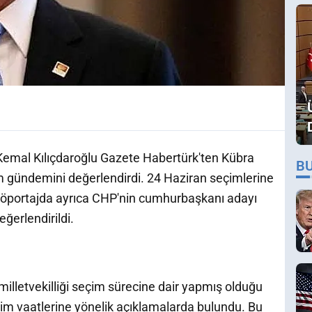
Kemal Kılıçdaroğlu Gazete Habertürk'ten Kübra
B
m gündemini değerlendirdi. 24 Haziran seçimlerine
 röportajda ayrıca CHP'nin cumhurbaşkanı adayı
ğerlendirildi.
illetvekilliği seçim sürecine dair yapmış olduğu
çim vaatlerine yönelik açıklamalarda bulundu. Bu