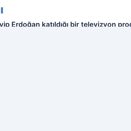
ı
p Erdoğan katıldığı bir televizyon p
edelli askerlik konusunda önemli açık
ğan, bedelli askerlik konusunda bir t
ih edilen kaynak olarak ekleyin!
Ç
İL