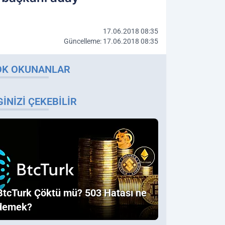
17.06.2018 08:35
Güncelleme: 17.06.2018 08:35
OK OKUNANLAR
GINIZI ÇEKEBILIR
BtcTurk Çöktü mü? 503 Hatası ne
demek?