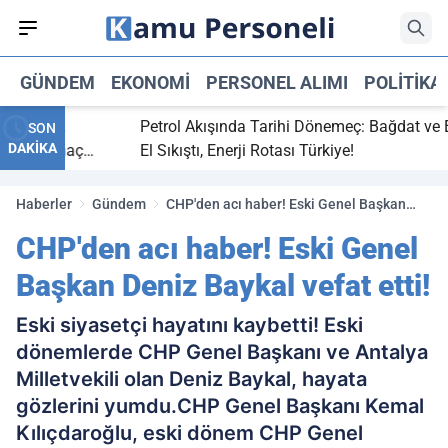
GÜNDEM
EKONOMI
PERSONEL ALIMI
POLITIKA
 bitti,
Petrol Akışında Tarihi Dönemeç: Bağdat ve Erbi
SON
DAKİKA
saray maç
El Sıkıştı, Enerji Rotası Türkiye!
Haberler
Gündem
CHP'den acı haber! Eski Genel Başkan
Deniz Baykal vefat etti!
CHP'den acı haber! Eski Genel
Başkan Deniz Baykal vefat etti!
Eski siyasetçi hayatını kaybetti! Eski
dönemlerde CHP Genel Başkanı ve Antalya
Milletvekili olan Deniz Baykal, hayata
gözlerini yumdu.CHP Genel Başkanı Kemal
Kılıçdaroğlu, eski dönem CHP Genel