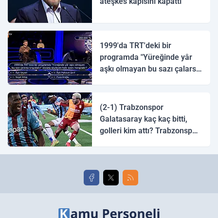
ateşkes kapısını kapattı
1999'da TRT'deki bir
programda "Yüreğinde yâr
aşkı olmayan bu sazı çalarsa
tingirdatır" sözünü söyleyen
halk ozanı hangisidir?
(2-1) Trabzonspor
Galatasaray kaç kaç bitti,
golleri kim attı? Trabzonspor
Galatasaray maç özeti ve
golleri!