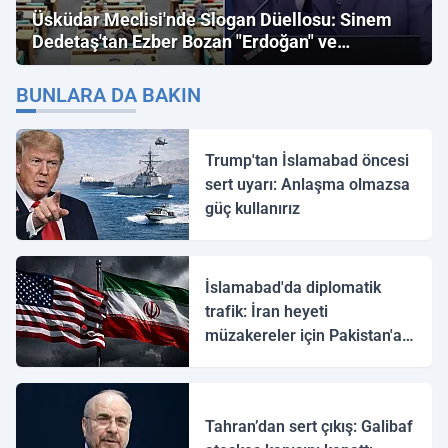
Üsküdar Meclisi'nde Slogan Düellosu: Sinem
Dedetaş'tan Ezber Bozan "Erdoğan" ve
"İmamoğlu" Çıkışı!
BUNLARA DA BAKIN
Trump'tan İslamabad öncesi
sert uyarı: Anlaşma olmazsa
güç kullanırız
İslamabad'da diplomatik
trafik: İran heyeti
müzakereler için Pakistan'a
ulaştı
Tahran’dan sert çıkış: Galibaf