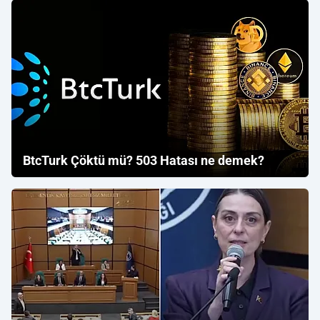
BtcTurk Çöktü mü? 503 Hatası ne demek?