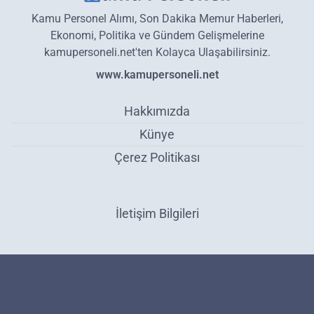
Kamu Personel Alımı, Son Dakika Memur Haberleri,
Ekonomi, Politika ve Gündem Gelişmelerine
kamupersoneli.net'ten Kolayca Ulaşabilirsiniz.
www.kamupersoneli.net
Hakkımızda
Künye
Çerez Politikası
İletişim Bilgileri
CHP’den acı haber! Eski Genel Başkan Deniz Baykal vefat etti! -
Gündem
Haber Yazılımı:
Medya İnternet
-
Kulga Haber Yazılımı
v26.7.3