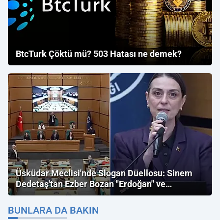
BtcTurk Çöktü mü? 503 Hatası ne demek?
Üsküdar Meclisi'nde Slogan Düellosu: Sinem
Dedetaş'tan Ezber Bozan "Erdoğan" ve
"İmamoğlu" Çıkışı!
BUNLARA DA BAKIN