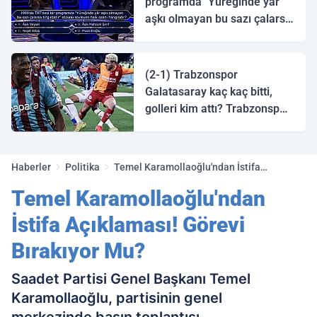
programda "Yüreğinde yâr
aşkı olmayan bu sazı çalarsa
tingirdatır" sözünü söyleyen
halk ozanı hangisidir?
(2-1) Trabzonspor
Galatasaray kaç kaç bitti,
golleri kim attı? Trabzonspor
Galatasaray maç özeti ve
golleri!
Haberler
Politika
Temel Karamollaoğlu'ndan İstifa
Açıklaması! Görevi Bırakıyor Mu?
Temel Karamollaoğlu'ndan
İstifa Açıklaması! Görevi
Bırakıyor Mu?
Saadet Partisi Genel Başkanı Temel
Karamollaoğlu, partisinin genel