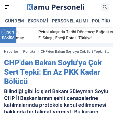
GÜNDEM
EKONOMI
PERSONEL ALIMI
POLITIKA
 bitti,
Petrol Akışında Tarihi Dönemeç: Bağdat ve Erbi
SON
DAKİKA
saray maç
El Sıkıştı, Enerji Rotası Türkiye!
Haberler
Politika
CHP'den Bakan Soylu'ya Çok Sert Tepki: En
Az PKK Kadar Bölücü
CHP'den Bakan Soylu'ya Çok
Sert Tepki: En Az PKK Kadar
Bölücü
Bilindiği gibi İçişleri Bakanı Süleyman Soylu
CHP İl Başkanlarının şehit cenazelerine
katılmalarında protokole kabul edilmemesi
hakkında bir talimat vermişti.Bu kararın