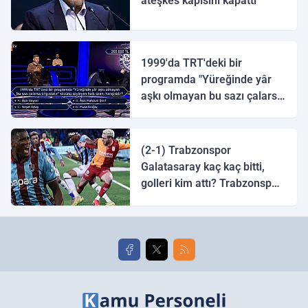
ateşkes kapısını kapattı
1999'da TRT'deki bir
programda "Yüreğinde yâr
aşkı olmayan bu sazı çalarsa
tingirdatır" sözünü söyleyen
halk ozanı hangisidir?
(2-1) Trabzonspor
Galatasaray kaç kaç bitti,
golleri kim attı? Trabzonspor
Galatasaray maç özeti ve
golleri!