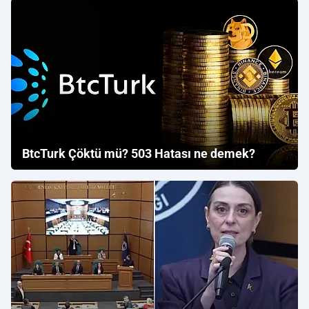
BtcTurk Çöktü mü? 503 Hatası ne demek?