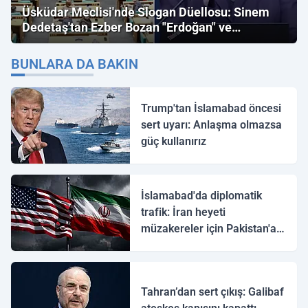
Üsküdar Meclisi'nde Slogan Düellosu: Sinem
Dedetaş'tan Ezber Bozan "Erdoğan" ve
"İmamoğlu" Çıkışı!
BUNLARA DA BAKIN
Trump'tan İslamabad öncesi
sert uyarı: Anlaşma olmazsa
güç kullanırız
İslamabad'da diplomatik
trafik: İran heyeti
müzakereler için Pakistan'a
ulaştı
Tahran’dan sert çıkış: Galibaf