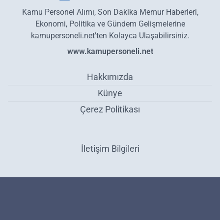
Kamu Personel Alımı, Son Dakika Memur Haberleri,
Ekonomi, Politika ve Gündem Gelişmelerine
kamupersoneli.net'ten Kolayca Ulaşabilirsiniz.
www.kamupersoneli.net
Hakkımızda
Künye
Çerez Politikası
İletişim Bilgileri
CHP’den kötü haber: Saldırı düzenlendi! Ekipler olay yerine sevk
edildi - Gündem
Haber Yazılımı:
Medya İnternet
-
Kulga Haber Yazılımı
v26.7.3