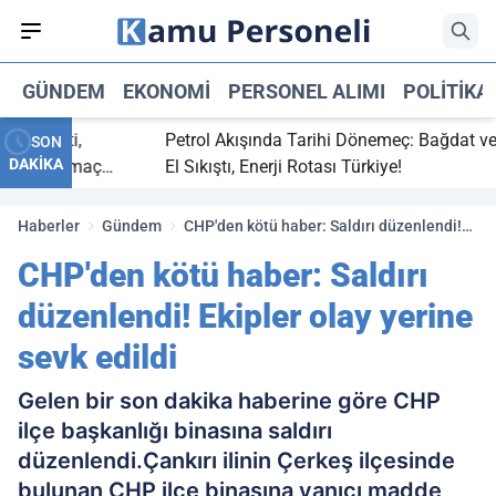
GÜNDEM
EKONOMI
PERSONEL ALIMI
POLITIKA
 bitti,
Petrol Akışında Tarihi Dönemeç: Bağdat ve Erb
SON
DAKİKA
saray maç
El Sıkıştı, Enerji Rotası Türkiye!
Haberler
Gündem
CHP'den kötü haber: Saldırı düzenlendi!
Ekipler olay yerine sevk edildi
CHP'den kötü haber: Saldırı
düzenlendi! Ekipler olay yerine
sevk edildi
Gelen bir son dakika haberine göre CHP
ilçe başkanlığı binasına saldırı
düzenlendi.Çankırı ilinin Çerkeş ilçesinde
bulunan CHP ilçe binasına yanıcı madde