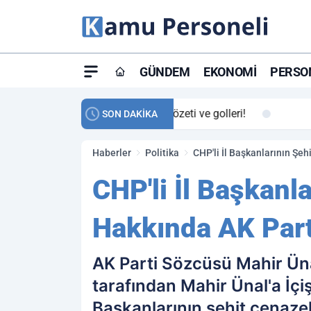
GÜNDEM
EKONOMI
PERSON
ay maç özeti ve golleri!
23:59
Petrol Akışında Tar
SON DAKİKA
Haberler
Politika
CHP'li İl Başkanlarının Ş
CHP'li İl Başkanl
Hakkında AK Part
AK Parti Sözcüsü Mahir Ünal
tarafından Mahir Ünal'a İçi
Başkanlarının şehit cenaze