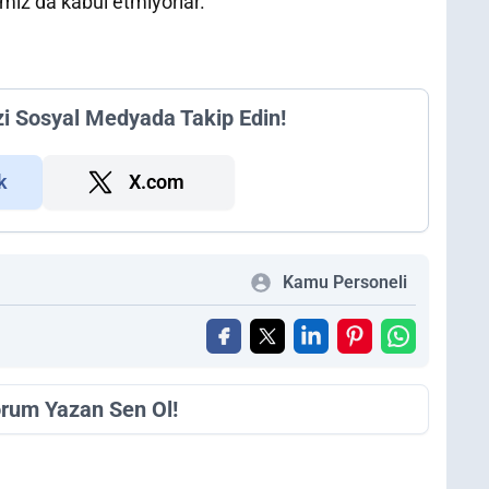
ız da kabul etmiyorlar."
zi Sosyal Medyada Takip Edin!
k
X.com
Kamu Personeli
orum Yazan Sen Ol!