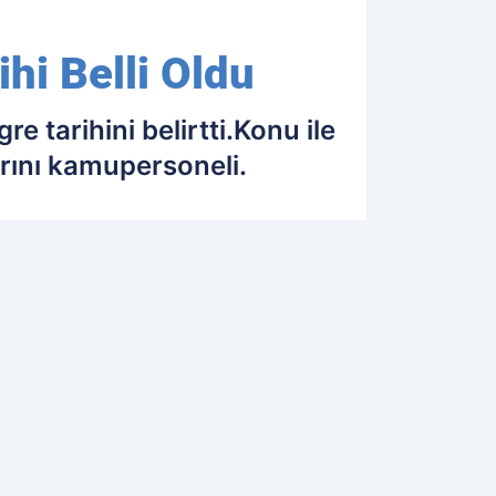
hi Belli Oldu
 tarihini belirtti.Konu ile
arını kamupersoneli.
29.06.2018 18:10
Güncelleme: 29.06.2018 18:10
OK OKUNANLAR
GINIZI ÇEKEBILIR