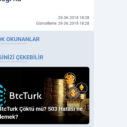
29.06.2018 18:28
Güncelleme: 29.06.2018 18:28
OK OKUNANLAR
GINIZI ÇEKEBILIR
BtcTurk Çöktü mü? 503 Hatası ne
demek?