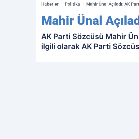
Haberler
Politika
Mahir Ünal Açıladı: AK Part
Mahir Ünal Açılad
AK Parti Sözcüsü Mahir Ünal
ilgili olarak AK Parti Sözc
PAYLAŞ
Kamu Personeli
kaynağını Google'da terc