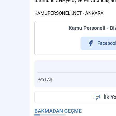
tutumunu CHP'ye oy veren vatandaşlarım
KAMUPERSONELİ.NET - ANKARA
Kamu Personeli - Bi
Faceboo
PAYLAŞ
İlk Y
BAKMADAN GEÇME