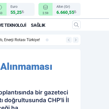
Euro
Altın (Gr)
₺
₺
55,25
6.660,55
43
2.59
VE TEKNOLOJI
SAĞLIK
00:12
"Epic Fury" Operasy
e Alınmaması
oplantısında bir gazeteci
ı doğrultusunda CHP'li İl
ceği ha