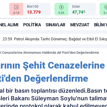
Bist100
Dolar
₺
13.779
47,74
-0.14
0.25
0.
EL ALIMI
POLITIKA
SINAVLAR
MEVZUAT
BILIM 
ihi Dönemeç: Bağdat ve Erbil El Sıkıştı, Enerji Rotası Türkiye!
ehit Cenazelerine Alınmaması Hakkında AK Parti'den Değerlendirme
arının Şehit Cenazelerin
i'den Değerlendirme
 bir basın toplantısı düzenledi.Basın t
şleri Bakanı Süleyman Soylu'nun talimat
lerinde protokol olarak kabul edilmeye