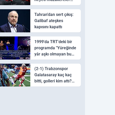
için Pakistan'a ulaştı
Tahran’dan sert çıkış:
Galibaf ateşkes
kapısını kapattı
1999'da TRT'deki bir
programda "Yüreğinde
yâr aşkı olmayan bu
sazı çalarsa tingirdatır"
sözünü söyleyen halk
(2-1) Trabzonspor
ozanı hangisidir?
Galatasaray kaç kaç
bitti, golleri kim attı?
Trabzonspor
Galatasaray maç özeti
ve golleri!