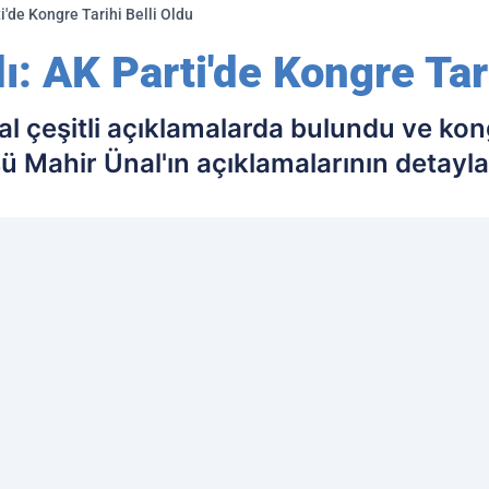
i'de Kongre Tarihi Belli Oldu
ı: AK Parti'de Kongre Tari
 çeşitli açıklamalarda bulundu ve kongre
üsü Mahir Ünal'ın açıklamalarının detayl
ih edilen kaynak olarak ekleyin!
Ç
İL