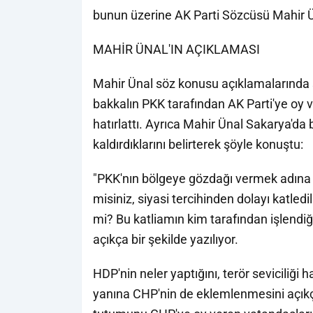
bunun üzerine AK Parti Sözcüsü Mahir Ün
MAHİR ÜNAL'IN AÇIKLAMASI
Mahir Ünal söz konusu açıklamalarında s
bakkalın PKK tarafından AK Parti'ye oy ver
hatırlattı. Ayrıca Mahir Ünal Sakarya'da b
kaldırdıklarını belirterek şöyle konuştu:
"PKK'nın bölgeye gözdağı vermek adına A
misiniz, siyasi tercihinden dolayı katle
mi? Bu katliamın kim tarafından işlendiği
açıkça bir şekilde yazılıyor.
HDP'nin neler yaptığını, terör seviciliği
yanına CHP'nin de eklemlenmesini açıkç