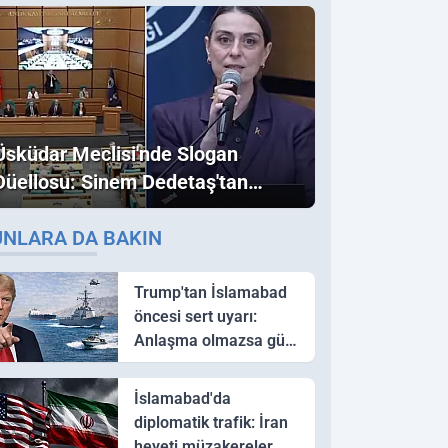
Üsküdar Meclisi'nde Slogan
Düellosu: Sinem Dedetaş'tan
Ezber Bozan "Erdoğan" ve
UNLARA DA BAKIN
"İmamoğlu" Çıkışı!
Trump'tan İslamabad
öncesi sert uyarı:
Anlaşma olmazsa güç
kullanırız
İslamabad'da
diplomatik trafik: İran
heyeti müzakereler