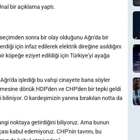
al bir açıklama yaptı.
eçimden sonra bir olay olduğunu Ağrı'da bir
diği için infaz edilerek elektrik direğine asıldığını
ir köpeğe eziyet edildiği için Türkiye'yi ayağa
ğrı'da işlediği bu vahşi cinayete bana söyler
dilmesine dönük HDP'den ve CHP'den bir tepki geldi
 biliniyor. O kardeşimizin yanına bırakılan notta da
 hangi noktaya getirdiğini biliyoruz. Ama bunun
ası kabul edemiyoruz. CHP'nin tavrını, bu