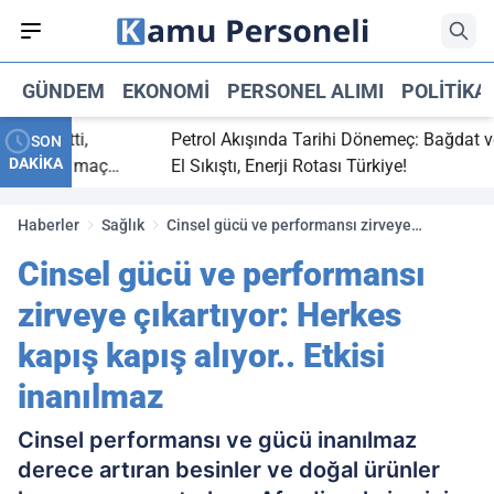
GÜNDEM
EKONOMI
PERSONEL ALIMI
POLITIKA
ç bitti,
Petrol Akışında Tarihi Dönemeç: Bağdat ve Er
SON
DAKİKA
tasaray maç
El Sıkıştı, Enerji Rotası Türkiye!
Haberler
Sağlık
Cinsel gücü ve performansı zirveye
çıkartıyor: Herkes kapış kapış alıyor.. Etkisi
Cinsel gücü ve performansı
inanılmaz
zirveye çıkartıyor: Herkes
kapış kapış alıyor.. Etkisi
inanılmaz
Cinsel performansı ve gücü inanılmaz
derece artıran besinler ve doğal ürünler