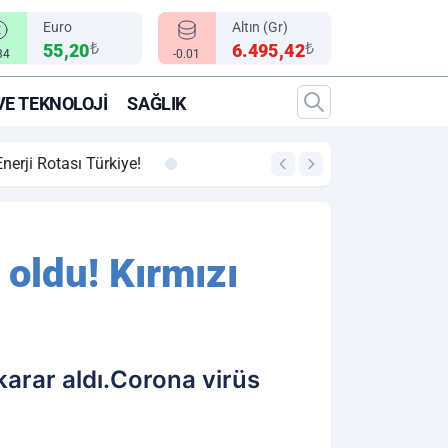
Euro
Altın (Gr)
₺
₺
55,20
6.495,42
34
-0.01
VE TEKNOLOJI
SAĞLIK
00:12
"Epic Fury" Operasy
 oldu! Kırmızı
karar aldı.Corona virüs