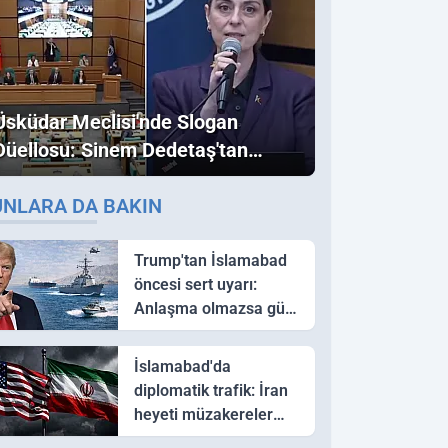
Üsküdar Meclisi'nde Slogan
Düellosu: Sinem Dedetaş'tan
Ezber Bozan "Erdoğan" ve
UNLARA DA BAKIN
"İmamoğlu" Çıkışı!
Trump'tan İslamabad
öncesi sert uyarı:
Anlaşma olmazsa güç
kullanırız
İslamabad'da
diplomatik trafik: İran
heyeti müzakereler
için Pakistan'a ulaştı