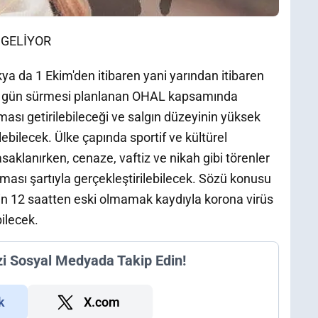
 GELİYOR
a da 1 Ekim'den itibaren yani yarından itibaren
 45 gün sürmesi planlanan OHAL kapsamında
ması getirilebileceği ve salgın düzeyinin yüksek
ebilecek. Ülke çapında sportif ve kültürel
r yasaklanırken, cenaze, vaftiz ve nikah gibi törenler
ası şartıyla gerçekleştirilebilecek. Sözü konusu
inin 12 saatten eski olmamak kaydıyla korona virüs
bilecek.
zi Sosyal Medyada Takip Edin!
k
X.com