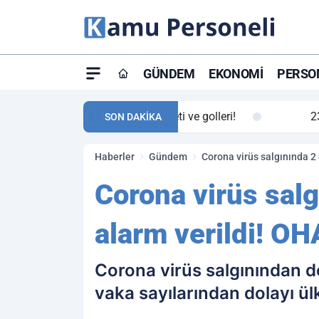
GÜNDEM
EKONOMI
PERSON
ay maç özeti ve golleri!
23:59
Petrol Akışında Tar
SON DAKİKA
Haberler
Gündem
Corona virüs salgınında 2 
Corona virüs salg
alarm verildi! OHA
Corona virüs salgınından d
vaka sayılarından dolayı ülk