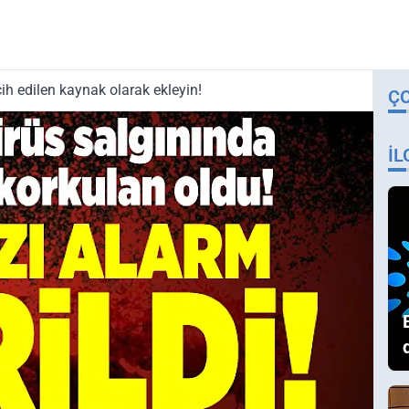
ih edilen kaynak olarak ekleyin!
Ç
İL