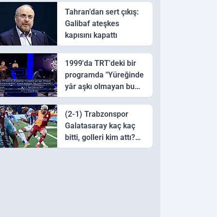
Tahran’dan sert çıkış:
Galibaf ateşkes
kapısını kapattı
1999'da TRT'deki bir
programda "Yüreğinde
yâr aşkı olmayan bu
sazı çalarsa tingirdatır"
sözünü söyleyen halk
(2-1) Trabzonspor
ozanı hangisidir?
Galatasaray kaç kaç
bitti, golleri kim attı?
Trabzonspor
Galatasaray maç özeti
ve golleri!