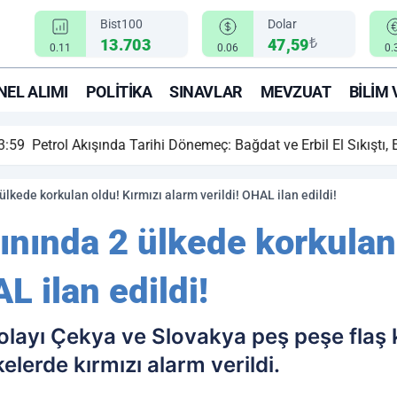
Bist100
Dolar
₺
13.703
47,59
0.11
0.06
0.
EL ALIMI
POLITIKA
SINAVLAR
MEVZUAT
BILIM 
ihi Dönemeç: Bağdat ve Erbil El Sıkıştı, Enerji Rotası Türkiye!
ülkede korkulan oldu! Kırmızı alarm verildi! OHAL ilan edildi!
ınında 2 ülkede korkulan
L ilan edildi!
olayı Çekya ve Slovakya peş peşe flaş 
elerde kırmızı alarm verildi.