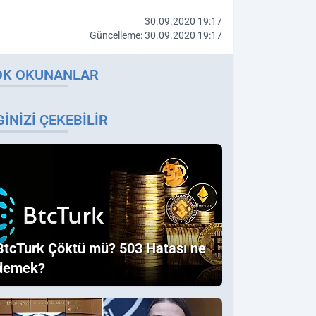
30.09.2020 19:17
Güncelleme: 30.09.2020 19:17
OK OKUNANLAR
GINIZI ÇEKEBILIR
BtcTurk Çöktü mü? 503 Hatası ne
demek?