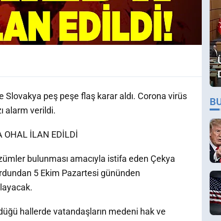
e Slovakya peş peşe flaş karar aldı. Corona virüs
B
ı alarm verildi.
A OHAL İLAN EDİLDİ
özümler bulunması amacıyla istifa eden Çekya
 ardundan 5 Ekim Pazartesi gününden
layacak.
üğü hallerde vatandaşların medeni hak ve