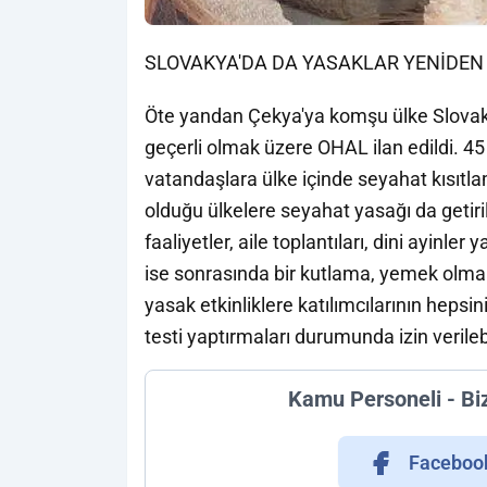
SLOVAKYA'DA DA YASAKLAR YENİDEN
Öte yandan Çekya'ya komşu ülke Slovaky
geçerli olmak üzere OHAL ilan edildi.
vatandaşlara ülke içinde seyahat kısıtla
olduğu ülkelere seyahat yasağı da getiril
faaliyetler, aile toplantıları, dini ayinle
ise sonrasında bir kutlama, yemek olmam
yasak etkinliklere katılımcılarının heps
testi yaptırmaları durumunda izin verile
Kamu Personeli - Bi
Faceboo