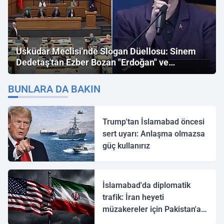
Üsküdar Meclisi'nde Slogan Düellosu: Sinem
Dedetaş'tan Ezber Bozan "Erdoğan" ve
"İmamoğlu" Çıkışı!
BUNLARA DA BAKIN
Trump'tan İslamabad öncesi
sert uyarı: Anlaşma olmazsa
güç kullanırız
İslamabad'da diplomatik
trafik: İran heyeti
müzakereler için Pakistan'a
ulaştı