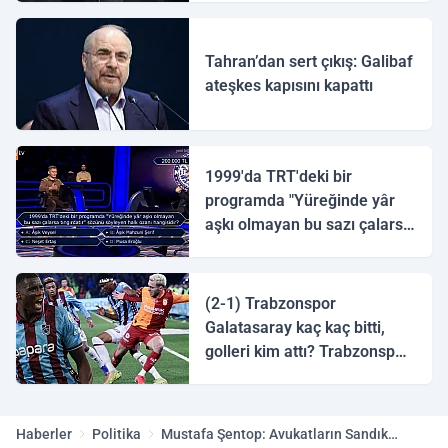
Tahran’dan sert çıkış: Galibaf
ateşkes kapısını kapattı
1999'da TRT'deki bir
programda "Yüreğinde yâr
aşkı olmayan bu sazı çalarsa
tingirdatır" sözünü söyleyen
halk ozanı hangisidir?
(2-1) Trabzonspor
Galatasaray kaç kaç bitti,
golleri kim attı? Trabzonspor
Galatasaray maç özeti ve
golleri!
Haberler
Politika
Mustafa Şentop: Avukatların Sandık