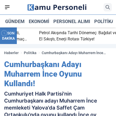
GÜNDEM
EKONOMI
PERSONEL ALIMI
POLITIKA
 bitti,
Petrol Akışında Tarihi Dönemeç: Bağdat ve Erbi
SON
DAKİKA
saray maç
El Sıkıştı, Enerji Rotası Türkiye!
Haberler
Politika
Cumhurbaşkanı Adayı Muharrem İnce
Oyunu Kullandı!
Cumhurbaşkanı Adayı
Muharrem İnce Oyunu
Kullandı!
Cumhuriyet Halk Partisi'nin
Cumhurbaşkanı adayı Muharrem İnce
memleketi Yalova'da Saffet Çam
Ortaokulu'nda oyunu kullandı.İnce oy