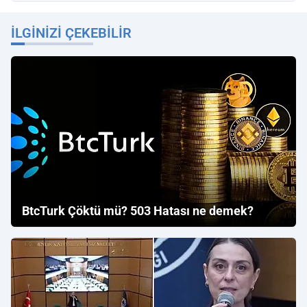
İLGINIZI ÇEKEBILIR
BtcTurk Çöktü mü? 503 Hatası ne demek?