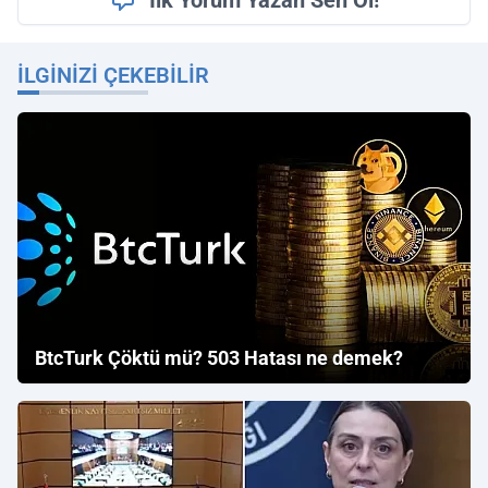
İlk Yorum Yazan Sen Ol!
İLGINIZI ÇEKEBILIR
BtcTurk Çöktü mü? 503 Hatası ne demek?