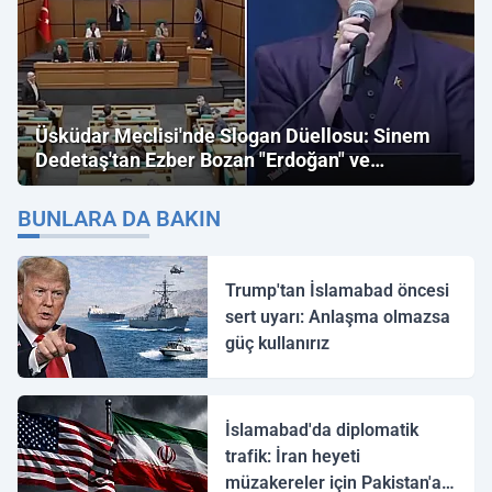
Üsküdar Meclisi'nde Slogan Düellosu: Sinem
Dedetaş'tan Ezber Bozan "Erdoğan" ve
"İmamoğlu" Çıkışı!
BUNLARA DA BAKIN
Trump'tan İslamabad öncesi
sert uyarı: Anlaşma olmazsa
güç kullanırız
İslamabad'da diplomatik
trafik: İran heyeti
müzakereler için Pakistan'a