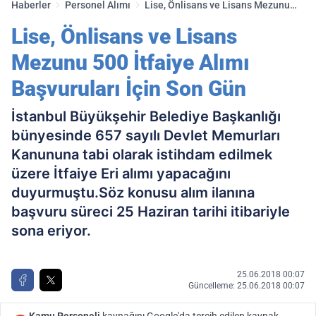
Haberler
Personel Alımı
Lise, Önlisans ve Lisans Mezunu
500 İtfaiye Alımı Başvuruları İçin
Lise, Önlisans ve Lisans
Son Gün
Mezunu 500 İtfaiye Alımı
Başvuruları İçin Son Gün
İstanbul Büyükşehir Belediye Başkanlığı
bünyesinde 657 sayılı Devlet Memurları
Kanununa tabi olarak istihdam edilmek
üzere İtfaiye Eri alımı yapacağını
duyurmuştu.Söz konusu alım ilanına
başvuru süreci 25 Haziran tarihi itibariyle
sona eriyor.
25.06.2018 00:07
Güncelleme: 25.06.2018 00:07