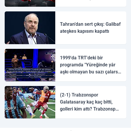
ulaştı
Tahran’dan sert çıkış: Galibaf
ateşkes kapısını kapattı
1999'da TRT'deki bir
programda "Yüreğinde yâr
aşkı olmayan bu sazı çalarsa
tingirdatır" sözünü söyleyen
halk ozanı hangisidir?
(2-1) Trabzonspor
Galatasaray kaç kaç bitti,
golleri kim attı? Trabzonspor
Galatasaray maç özeti ve
golleri!