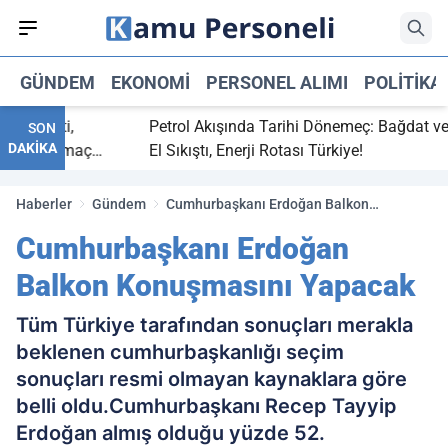
GÜNDEM
EKONOMI
PERSONEL ALIMI
POLITIKA
bitti,
Petrol Akışında Tarihi Dönemeç: Bağdat ve Erbi
SON
DAKİKA
aray maç
El Sıkıştı, Enerji Rotası Türkiye!
Haberler
Gündem
Cumhurbaşkanı Erdoğan Balkon
Konuşmasını Yapacak
Cumhurbaşkanı Erdoğan
Balkon Konuşmasını Yapacak
Tüm Türkiye tarafından sonuçları merakla
beklenen cumhurbaşkanlığı seçim
sonuçları resmi olmayan kaynaklara göre
belli oldu.Cumhurbaşkanı Recep Tayyip
Erdoğan almış olduğu yüzde 52.