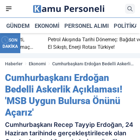
GÜNDEM
EKONOMI
PERSONEL ALIMI
POLITIKA
ç bitti,
Petrol Akışında Tarihi Dönemeç: Bağdat ve Er
SON
DAKİKA
tasaray maç
El Sıkıştı, Enerji Rotası Türkiye!
Haberler
Ekonomi
Cumhurbaşkanı Erdoğan Bedelli Askerlik
Açıklaması! 'MSB Uygun Bulursa Önünü
Cumhurbaşkanı Erdoğan
Açarız'
Bedelli Askerlik Açıklaması!
'MSB Uygun Bulursa Önünü
Açarız'
Cumhurbaşkanı Recep Tayyip Erdoğan, 24
Haziran tarihinde gerçekleştirilecek olan