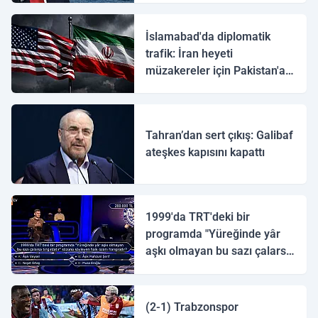
İslamabad'da diplomatik
trafik: İran heyeti
müzakereler için Pakistan'a
ulaştı
Tahran’dan sert çıkış: Galibaf
ateşkes kapısını kapattı
1999'da TRT'deki bir
programda "Yüreğinde yâr
aşkı olmayan bu sazı çalarsa
tingirdatır" sözünü söyleyen
halk ozanı hangisidir?
(2-1) Trabzonspor