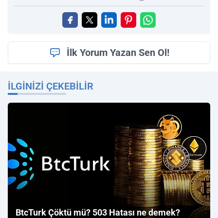
İlk Yorum Yazan Sen Ol!
İLGINIZI ÇEKEBILIR
BtcTurk Çöktü mü? 503 Hatası ne demek?