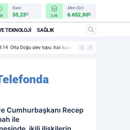
Euro
Altın (Gr)
₺
₺
55,23
6.652,00
40
2.46
VE TEKNOLOJI
SAĞLIK
22:48
(2-1) Trabzonsp
Telefonda
e Cumhurbaşkanı Recep
ah ile
de, ikili ilişkilerin