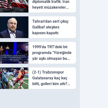
diplomatik trafik: İran
heyeti müzakereler
için Pakistan'a ulaştı
Tahran’dan sert çıkış:
Galibaf ateşkes
kapısını kapattı
1999'da TRT'deki bir
programda "Yüreğinde
yâr aşkı olmayan bu
sazı çalarsa tingirdatır"
sözünü söyleyen halk
(2-1) Trabzonspor
ozanı hangisidir?
Galatasaray kaç kaç
bitti, golleri kim attı?
Trabzonspor
Galatasaray maç özeti
ve golleri!