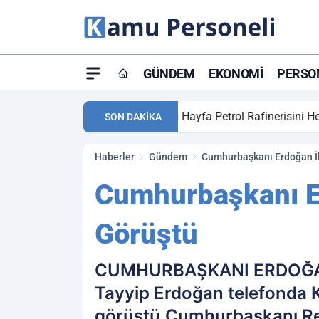
GÜNDEM
EKONOMI
PERSON
23:14
Orta Doğu alev 
SON DAKİKA
Haberler
Gündem
Cumhurbaşkanı Erdoğan İl
Cumhurbaşkanı Er
Görüştü
CUMHURBAŞKANI ERDOĞAN
Tayyip Erdoğan telefonda K
görüştü.Cumhurbaşkanı Rece