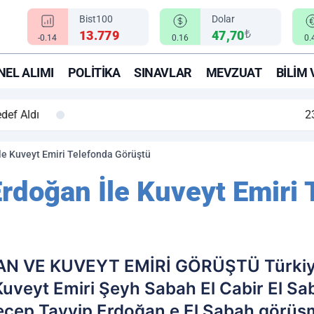
Bist100
Dolar
₺
13.779
47,70
-0.14
0.16
0.
EL ALIMI
POLITIKA
SINAVLAR
MEVZUAT
BILIM 
topu: Irak karanlığa gömüldü, patlama sesleri yükseliyor
e Kuveyt Emiri Telefonda Görüştü
doğan İle Kuveyt Emiri 
 VE KUVEYT EMİRİ GÖRÜŞTÜ Türkiy
uveyt Emiri Şeyh Sabah El Cabir El Sab
p Tayyip Erdoğan e El Sabah görüşmesin