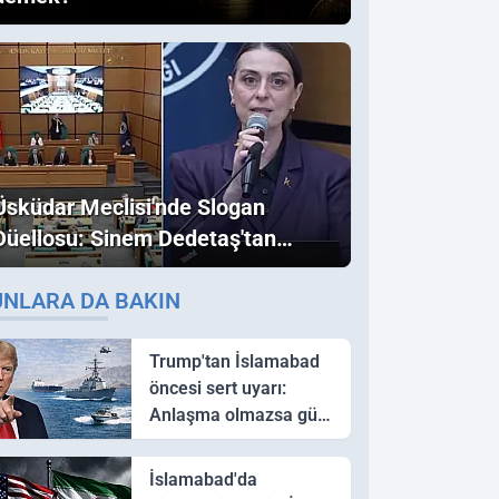
Üsküdar Meclisi'nde Slogan
Düellosu: Sinem Dedetaş'tan
Ezber Bozan "Erdoğan" ve
UNLARA DA BAKIN
"İmamoğlu" Çıkışı!
Trump'tan İslamabad
öncesi sert uyarı:
Anlaşma olmazsa güç
kullanırız
İslamabad'da