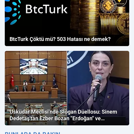
BtcTurk Çöktü mü? 503 Hatası ne demek?
Üsküdar Meclisi'nde Slogan Düellosu: Sinem
Dedetaş'tan Ezber Bozan "Erdoğan" ve
"İmamoğlu" Çıkışı!