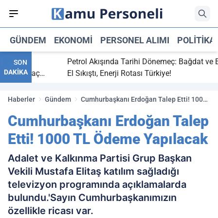
GÜNDEM
EKONOMI
PERSONEL ALIMI
POLITIKA
 bitti,
Petrol Akışında Tarihi Dönemeç: Bağdat ve Erbi
SON
DAKİKA
saray maç
El Sıkıştı, Enerji Rotası Türkiye!
Haberler
Gündem
Cumhurbaşkanı Erdoğan Talep Etti! 1000
TL Ödeme Yapılacak
Cumhurbaşkanı Erdoğan Talep
Etti! 1000 TL Ödeme Yapılacak
Adalet ve Kalkınma Partisi Grup Başkan
Vekili Mustafa Elitaş katılım sağladığı
televizyon programında açıklamalarda
bulundu.'Sayın Cumhurbaşkanımızın
özellikle ricası var.