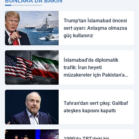
BUNLARA DA BAKIN
Trump'tan İslamabad öncesi
sert uyarı: Anlaşma olmazsa
güç kullanırız
İslamabad'da diplomatik
trafik: İran heyeti
müzakereler için Pakistan'a
ulaştı
Tahran’dan sert çıkış: Galibaf
ateşkes kapısını kapattı
1999'da TRT'deki bir