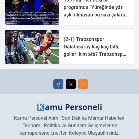
programda "Yüreğinde yâr
aşkı olmayan bu sazı çalarsa
tingirdatır" sözünü söyleyen
halk ozanı hangisidir?
(2-1) Trabzonspor
Galatasaray kaç kaç bitti,
golleri kim attı? Trabzonspor
Galatasaray maç özeti ve
golleri!
Kamu Personel Alımı, Son Dakika Memur Haberleri,
Ekonomi, Politika ve Gündem Gelişmelerine
kamupersoneli.net'ten Kolayca Ulaşabilirsiniz.