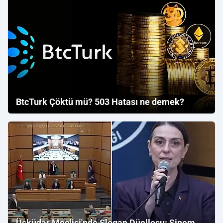
BtcTurk Çöktü mü? 503 Hatası ne demek?
Üsküdar Meclisi'nde Slogan Düellosu: Sinem