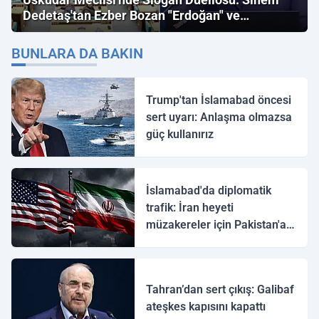
Dedetaş'tan Ezber Bozan "Erdoğan" ve
"İmamoğlu" Çıkışı!
BUNLARA DA BAKIN
Trump'tan İslamabad öncesi
sert uyarı: Anlaşma olmazsa
güç kullanırız
İslamabad'da diplomatik
trafik: İran heyeti
müzakereler için Pakistan'a
ulaştı
Tahran’dan sert çıkış: Galibaf
ateşkes kapısını kapattı