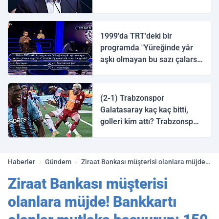
1999'da TRT'deki bir
programda "Yüreğinde yâr
aşkı olmayan bu sazı çalarsa
tingirdatır" sözünü söyleyen
halk ozanı hangisidir?
(2-1) Trabzonspor
Galatasaray kaç kaç bitti,
golleri kim attı? Trabzonspor
Galatasaray maç özeti ve
golleri!
Haberler
Gündem
Ziraat Bankası müşterisi olanlara müjde!
Bankkartı olanlar mutlaka başvurun: 150
Ziraat Bankası müşterisi
TL verilecek
olanlara müjde! Bankkartı