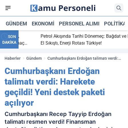
GÜNDEM
EKONOMI
PERSONEL ALIMI
POLITIKA
bitti,
Petrol Akışında Tarihi Dönemeç: Bağdat ve Erbil
SON
DAKİKA
aray maç
El Sıkıştı, Enerji Rotası Türkiye!
Haberler
Gündem
Cumhurbaşkanı Erdoğan talimatı verdi:
Harekete geçildi! Yeni destek paketi
Cumhurbaşkanı Erdoğan
açılıyor
talimatı verdi: Harekete
geçildi! Yeni destek paketi
açılıyor
Cumhurbaşkanı Recep Tayyip Erdoğan
talimatı resmen verdi! Finansman