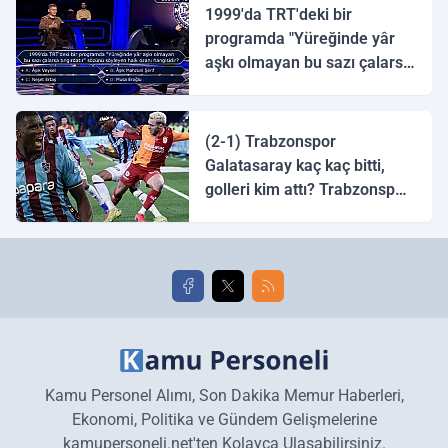
1999'da TRT'deki bir
programda "Yüreğinde yâr
aşkı olmayan bu sazı çalarsa
tingirdatır" sözünü söyleyen
halk ozanı hangisidir?
(2-1) Trabzonspor
Galatasaray kaç kaç bitti,
golleri kim attı? Trabzonspor
Galatasaray maç özeti ve
golleri!
Kamu Personel Alımı, Son Dakika Memur Haberleri,
Ekonomi, Politika ve Gündem Gelişmelerine
kamupersoneli.net'ten Kolayca Ulaşabilirsiniz.