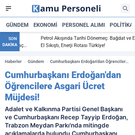
GÜNDEM
EKONOMI
PERSONEL ALIMI
POLITIKA
bitti,
Petrol Akışında Tarihi Dönemeç: Bağdat ve Erbil
SON
DAKİKA
aray maç
El Sıkıştı, Enerji Rotası Türkiye!
Haberler
Gündem
Cumhurbaşkanı Erdoğan'dan Öğrencilere
Asgari Ücret Müjdesi!
Cumhurbaşkanı Erdoğan'dan
Öğrencilere Asgari Ücret
Müjdesi!
Adalet ve Kalkınma Partisi Genel Başkanı
ve Cumhurbaşkanı Recep Tayyip Erdoğan,
Trabzon Meydan Parkı'nda mitingde
açıklamalarda bulundu.Cumhurbaşkanı