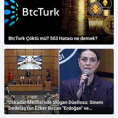
BtcTurk Çöktü mü? 503 Hatası ne demek?
Üsküdar Meclisi'nde Slogan Düellosu: Sinem
Dedetaş'tan Ezber Bozan "Erdoğan" ve
"İmamoğlu" Çıkışı!