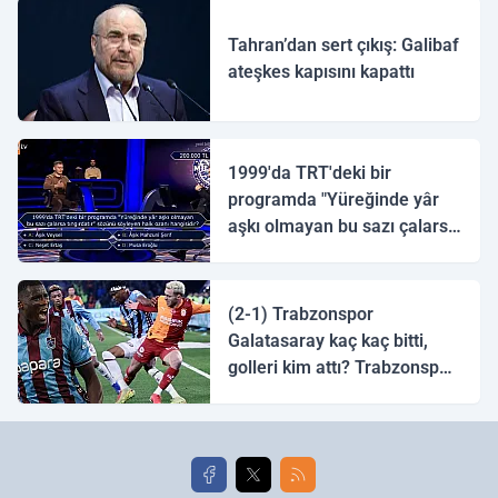
Tahran’dan sert çıkış: Galibaf
ateşkes kapısını kapattı
1999'da TRT'deki bir
programda "Yüreğinde yâr
aşkı olmayan bu sazı çalarsa
tingirdatır" sözünü söyleyen
halk ozanı hangisidir?
(2-1) Trabzonspor
Galatasaray kaç kaç bitti,
golleri kim attı? Trabzonspor
Galatasaray maç özeti ve
golleri!