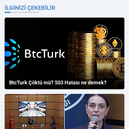
İLGINIZI ÇEKEBILIR
BtcTurk Çöktü mü? 503 Hatası ne demek?