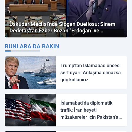
Üsküdar Meclisi'nde Slogan Düellosu: Sinem
Dedetaş'tan Ezber Bozan "Erdoğan" ve
"İmamoğlu" Çıkışı!
BUNLARA DA BAKIN
Trump'tan İslamabad öncesi
sert uyarı: Anlaşma olmazsa
güç kullanırız
İslamabad'da diplomatik
trafik: İran heyeti
müzakereler için Pakistan'a
ulaştı