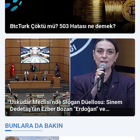
BtcTurk Çöktü mü? 503 Hatası ne demek?
Üsküdar Meclisi'nde Slogan Düellosu: Sinem
Dedetaş'tan Ezber Bozan "Erdoğan" ve
"İmamoğlu" Çıkışı!
BUNLARA DA BAKIN