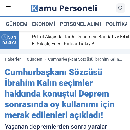
GÜNDEM
EKONOMI
PERSONEL ALIMI
POLITIKA
ti,
Petrol Akışında Tarihi Dönemeç: Bağdat ve Erbil
SON
DAKİKA
ay maç
El Sıkıştı, Enerji Rotası Türkiye!
Haberler
Gündem
Cumhurbaşkanı Sözcüsü İbrahim Kalın
seçimler hakkında konuştu! Deprem
Cumhurbaşkanı Sözcüsü
sonrasında oy kullanımı için merak
edilenleri açıkladı!
İbrahim Kalın seçimler
hakkında konuştu! Deprem
sonrasında oy kullanımı için
merak edilenleri açıkladı!
Yaşanan depremlerden sonra yaralar