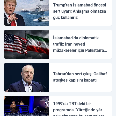
Trump'tan İslamabad öncesi
sert uyarı: Anlaşma olmazsa
güç kullanırız
İslamabad'da diplomatik
trafik: İran heyeti
müzakereler için Pakistan'a
ulaştı
Tahran’dan sert çıkış: Galibaf
ateşkes kapısını kapattı
1999'da TRT'deki bir
programda "Yüreğinde yâr