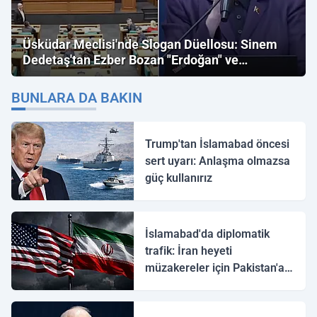
Üsküdar Meclisi'nde Slogan Düellosu: Sinem
Dedetaş'tan Ezber Bozan "Erdoğan" ve
"İmamoğlu" Çıkışı!
BUNLARA DA BAKIN
Trump'tan İslamabad öncesi
sert uyarı: Anlaşma olmazsa
güç kullanırız
İslamabad'da diplomatik
trafik: İran heyeti
müzakereler için Pakistan'a
ulaştı