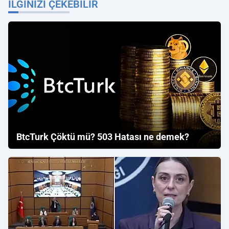
İLGINIZI ÇEKEBILIR
BtcTurk Çöktü mü? 503 Hatası ne demek?