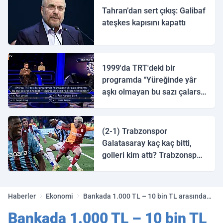
Tahran’dan sert çıkış: Galibaf
ateşkes kapısını kapattı
1999'da TRT'deki bir
programda "Yüreğinde yâr
aşkı olmayan bu sazı çalarsa
tingirdatır" sözünü söyleyen
halk ozanı hangisidir?
(2-1) Trabzonspor
Galatasaray kaç kaç bitti,
golleri kim attı? Trabzonspor
Galatasaray maç özeti ve
golleri!
Haberler
Ekonomi
Bankada 1.000 TL – 10 bin TL arasında
parası olanlar dikkat!
Bankada 1.000 TL – 10 bin TL