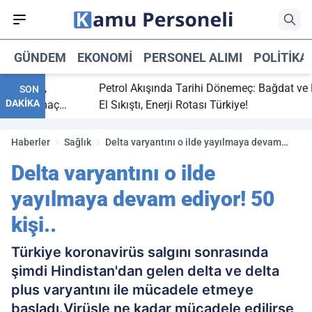
GÜNDEM
EKONOMI
PERSONEL ALIMI
POLITIKA
bitti,
Petrol Akışında Tarihi Dönemeç: Bağdat ve Erbil
SON
DAKİKA
aray maç
El Sıkıştı, Enerji Rotası Türkiye!
Haberler
Sağlık
Delta varyantını o ilde yayılmaya devam
ediyor! 50 kişi..
Delta varyantını o ilde
yayılmaya devam ediyor! 50
kişi..
Türkiye koronavirüs salgını sonrasında
şimdi Hindistan'dan gelen delta ve delta
plus varyantını ile mücadele etmeye
başladı.Virüsle ne kadar mücadele edilirse