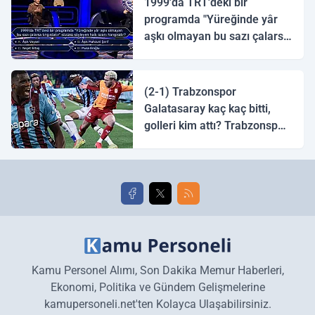
1999'da TRT'deki bir
programda "Yüreğinde yâr
aşkı olmayan bu sazı çalarsa
tingirdatır" sözünü söyleyen
halk ozanı hangisidir?
(2-1) Trabzonspor
Galatasaray kaç kaç bitti,
golleri kim attı? Trabzonspor
Galatasaray maç özeti ve
golleri!
Kamu Personel Alımı, Son Dakika Memur Haberleri,
Ekonomi, Politika ve Gündem Gelişmelerine
kamupersoneli.net'ten Kolayca Ulaşabilirsiniz.