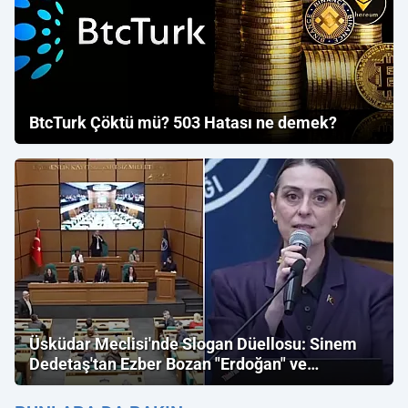
BtcTurk Çöktü mü? 503 Hatası ne demek?
Üsküdar Meclisi'nde Slogan Düellosu: Sinem
Dedetaş'tan Ezber Bozan "Erdoğan" ve
"İmamoğlu" Çıkışı!