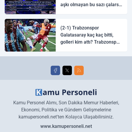
aşkı olmayan bu sazı çalarsa
tingirdatır" sözünü söyleyen
halk ozanı hangisidir?
(2-1) Trabzonspor
Galatasaray kaç kaç bitti,
golleri kim attı? Trabzonspor
Galatasaray maç özeti ve
golleri!
Kamu Personel Alımı, Son Dakika Memur Haberleri,
Ekonomi, Politika ve Gündem Gelişmelerine
kamupersoneli.net'ten Kolayca Ulaşabilirsiniz.
www.kamupersoneli.net