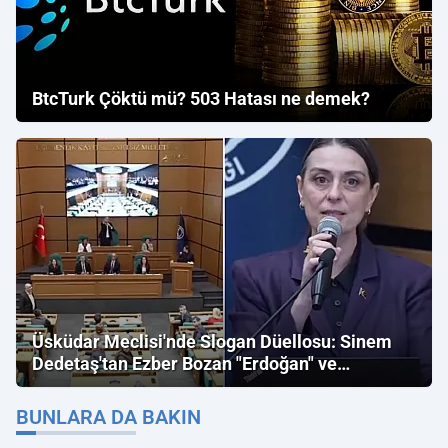
BtcTurk Çöktü mü? 503 Hatası ne demek?
Üsküdar Meclisi'nde Slogan Düellosu: Sinem
Dedetaş'tan Ezber Bozan "Erdoğan" ve
"İmamoğlu" Çıkışı!
BUNLARA DA BAKIN