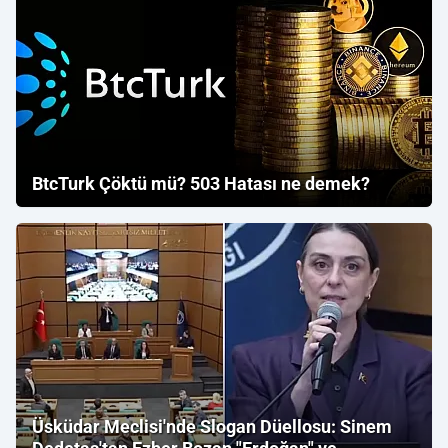
BtcTurk Çöktü mü? 503 Hatası ne demek?
Üsküdar Meclisi'nde Slogan Düellosu: Sinem