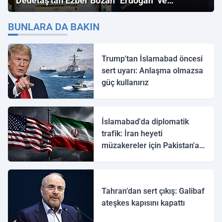
Dedetaş'tan Ezber Bozan "Erdoğan" ve
"İmamoğlu" Çıkışı!
BUNLARA DA BAKIN
Trump'tan İslamabad öncesi
sert uyarı: Anlaşma olmazsa
güç kullanırız
İslamabad'da diplomatik
trafik: İran heyeti
müzakereler için Pakistan'a
ulaştı
Tahran’dan sert çıkış: Galibaf
ateşkes kapısını kapattı