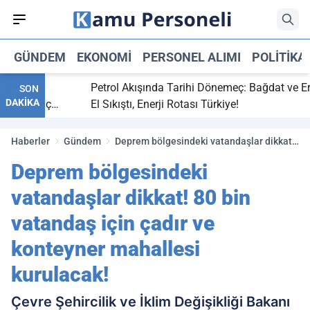
GÜNDEM
EKONOMI
PERSONEL ALIMI
POLITIKA
itti,
Petrol Akışında Tarihi Dönemeç: Bağdat ve Erbil
SON
DAKİKA
aray maç
El Sıkıştı, Enerji Rotası Türkiye!
Haberler
Gündem
Deprem bölgesindeki vatandaşlar dikkat!
80 bin vatandaş için çadır ve konteyner
Deprem bölgesindeki
mahallesi kurulacak!
vatandaşlar dikkat! 80 bin
vatandaş için çadır ve
konteyner mahallesi
kurulacak!
Çevre Şehircilik ve İklim Değişikliği Bakanı