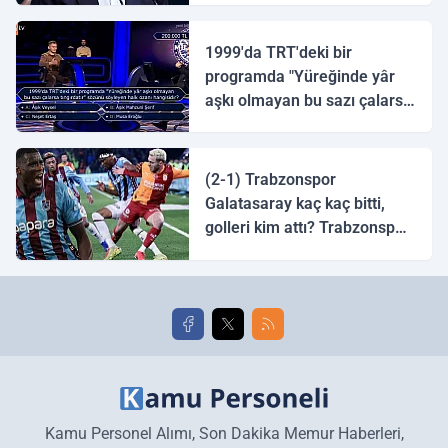
1999'da TRT'deki bir
programda "Yüreğinde yâr
aşkı olmayan bu sazı çalarsa
tingirdatır" sözünü söyleyen
halk ozanı hangisidir?
(2-1) Trabzonspor
Galatasaray kaç kaç bitti,
golleri kim attı? Trabzonspor
Galatasaray maç özeti ve
golleri!
Kamu Personel Alımı, Son Dakika Memur Haberleri,