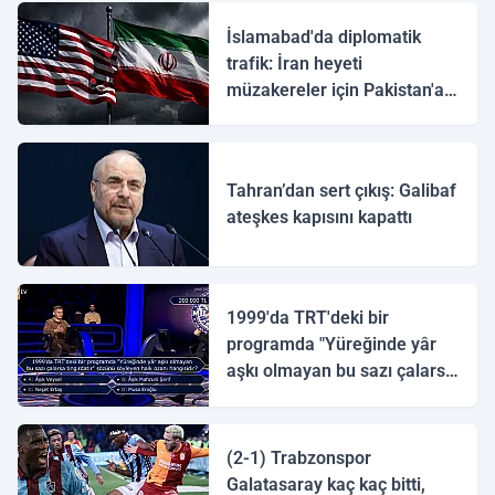
İslamabad'da diplomatik
trafik: İran heyeti
müzakereler için Pakistan'a
ulaştı
Tahran’dan sert çıkış: Galibaf
ateşkes kapısını kapattı
1999'da TRT'deki bir
programda "Yüreğinde yâr
aşkı olmayan bu sazı çalarsa
tingirdatır" sözünü söyleyen
halk ozanı hangisidir?
(2-1) Trabzonspor
Galatasaray kaç kaç bitti,