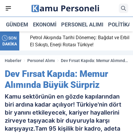
GÜNDEM
EKONOMI
PERSONEL ALIMI
POLITIKA
ti,
Petrol Akışında Tarihi Dönemeç: Bağdat ve Erbil
SON
DAKİKA
y maç
El Sıkıştı, Enerji Rotası Türkiye!
Haberler
Personel Alımı
Dev Fırsat Kapıda: Memur Alımında
Büyük Sürpriz
Dev Fırsat Kapıda: Memur
Alımında Büyük Sürpriz
Kamu sektörünün en gözde kapılarından
biri ardına kadar açılıyor! Türkiye'nin dört
bir yanını etkileyecek, kariyer hayallerini
zirveye taşıyacak bir duyuruyla karşı
karşıyayız.Tam 95 kişilik bir kadro, adeta