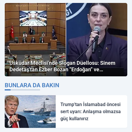
Üsküdar Meclisi'nde Slogan Düellosu: Sinem
Dedetaş'tan Ezber Bozan "Erdoğan" ve
"İmamoğlu" Çıkışı!
BUNLARA DA BAKIN
Trump'tan İslamabad öncesi
sert uyarı: Anlaşma olmazsa
güç kullanırız