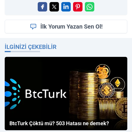
İlk Yorum Yazan Sen Ol!
İLGINIZI ÇEKEBILIR
BtcTurk Çöktü mü? 503 Hatası ne demek?