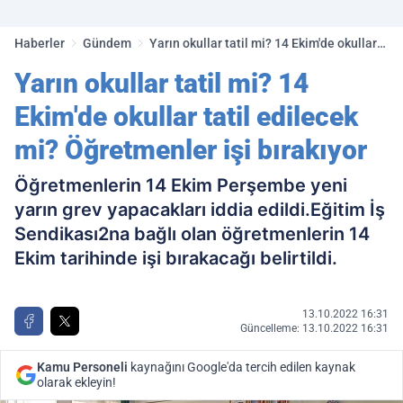
golleri!
Haberler
Gündem
Yarın okullar tatil mi? 14 Ekim'de okullar
tatil edilecek mi? Öğretmenler işi
Yarın okullar tatil mi? 14
bırakıyor
Ekim'de okullar tatil edilecek
mi? Öğretmenler işi bırakıyor
Öğretmenlerin 14 Ekim Perşembe yeni
yarın grev yapacakları iddia edildi.Eğitim İş
Sendikası2na bağlı olan öğretmenlerin 14
Ekim tarihinde işi bırakacağı belirtildi.
13.10.2022 16:31
Güncelleme: 13.10.2022 16:31
Kamu Personeli
kaynağını Google'da tercih edilen kaynak
olarak ekleyin!