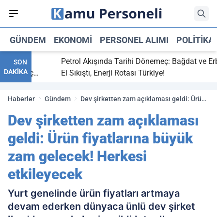
GÜNDEM
EKONOMI
PERSONEL ALIMI
POLITIKA
tti,
Petrol Akışında Tarihi Dönemeç: Bağdat ve Erbil
SON
DAKİKA
ay maç
El Sıkıştı, Enerji Rotası Türkiye!
Haberler
Gündem
Dev şirketten zam açıklaması geldi: Ürün
fiyatlarına büyük zam gelecek! Herkesi
Dev şirketten zam açıklaması
etkileyecek
geldi: Ürün fiyatlarına büyük
zam gelecek! Herkesi
etkileyecek
Yurt genelinde ürün fiyatları artmaya
devam ederken dünyaca ünlü dev şirket