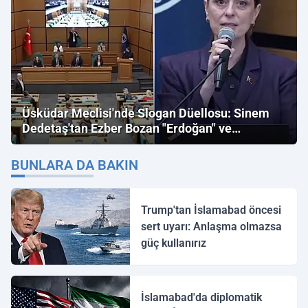
Üsküdar Meclisi'nde Slogan Düellosu: Sinem
Dedetaş'tan Ezber Bozan "Erdoğan" ve
"İmamoğlu" Çıkışı!
BUNLARA DA BAKIN
Trump'tan İslamabad öncesi
sert uyarı: Anlaşma olmazsa
güç kullanırız
İslamabad'da diplomatik