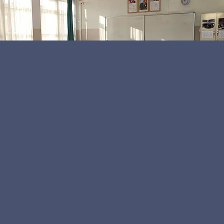
Kamu Personeli
Editör
Öğretmenlerin 14 Ekim Perşembe yeni yarın grev
yapacakları iddia edildi. Eğitim İş Sendikası2na bağlı
olan öğretmenlerin 14 Ekim tarihinde işi bırakacağı
belirtildi. Bunun üzerine internet üzerinde 14 Ekim’de