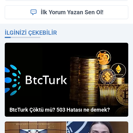
İlk Yorum Yazan Sen Ol!
İLGINIZI ÇEKEBILIR
BtcTurk Çöktü mü? 503 Hatası ne demek?