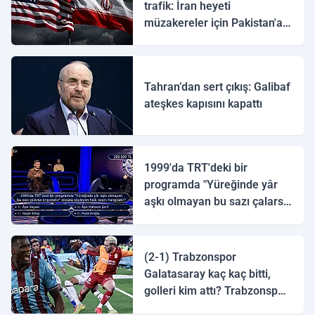
trafik: İran heyeti
müzakereler için Pakistan'a
ulaştı
Tahran’dan sert çıkış: Galibaf
ateşkes kapısını kapattı
1999'da TRT'deki bir
programda "Yüreğinde yâr
aşkı olmayan bu sazı çalarsa
tingirdatır" sözünü söyleyen
halk ozanı hangisidir?
(2-1) Trabzonspor
Galatasaray kaç kaç bitti,
golleri kim attı? Trabzonspor
Galatasaray maç özeti ve