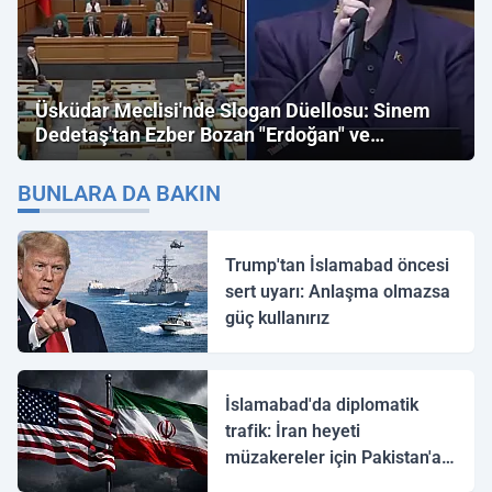
Üsküdar Meclisi'nde Slogan Düellosu: Sinem
Dedetaş'tan Ezber Bozan "Erdoğan" ve
"İmamoğlu" Çıkışı!
BUNLARA DA BAKIN
Trump'tan İslamabad öncesi
sert uyarı: Anlaşma olmazsa
güç kullanırız
İslamabad'da diplomatik
trafik: İran heyeti
müzakereler için Pakistan'a
ulaştı