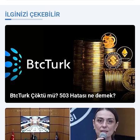
İLGINIZI ÇEKEBILIR
BtcTurk Çöktü mü? 503 Hatası ne demek?