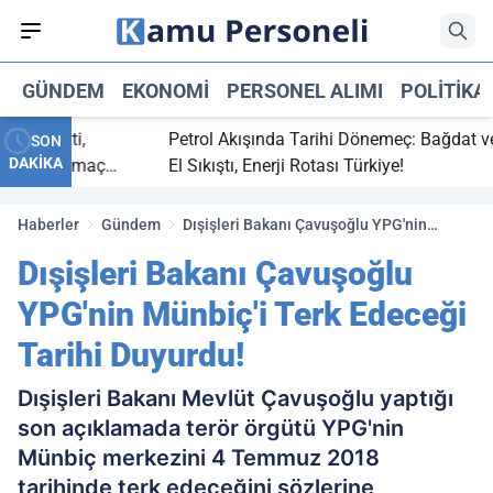
GÜNDEM
EKONOMI
PERSONEL ALIMI
POLITIKA
 bitti,
Petrol Akışında Tarihi Dönemeç: Bağdat ve Erb
SON
DAKİKA
saray maç
El Sıkıştı, Enerji Rotası Türkiye!
Haberler
Gündem
Dışişleri Bakanı Çavuşoğlu YPG'nin
Münbiç'i Terk Edeceği Tarihi Duyurdu!
Dışişleri Bakanı Çavuşoğlu
YPG'nin Münbiç'i Terk Edeceği
Tarihi Duyurdu!
Dışişleri Bakanı Mevlüt Çavuşoğlu yaptığı
son açıklamada terör örgütü YPG'nin
Münbiç merkezini 4 Temmuz 2018
tarihinde terk edeceğini sözlerine