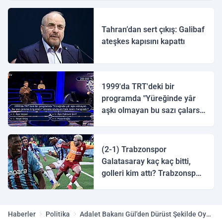
Tahran’dan sert çıkış: Galibaf
ateşkes kapısını kapattı
1999'da TRT'deki bir
programda "Yüreğinde yâr
aşkı olmayan bu sazı çalarsa
tingirdatır" sözünü söyleyen
halk ozanı hangisidir?
(2-1) Trabzonspor
Galatasaray kaç kaç bitti,
golleri kim attı? Trabzonspor
Galatasaray maç özeti ve
golleri!
Haberler
Politika
Adalet Bakanı Gül'den Dürüst Şekilde Oy