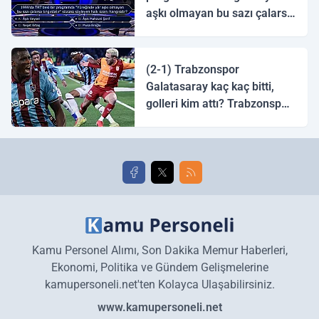
aşkı olmayan bu sazı çalarsa
tingirdatır" sözünü söyleyen
halk ozanı hangisidir?
(2-1) Trabzonspor
Galatasaray kaç kaç bitti,
golleri kim attı? Trabzonspor
Galatasaray maç özeti ve
golleri!
Kamu Personel Alımı, Son Dakika Memur Haberleri,
Ekonomi, Politika ve Gündem Gelişmelerine
kamupersoneli.net'ten Kolayca Ulaşabilirsiniz.
www.kamupersoneli.net