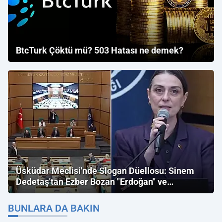
BtcTurk Çöktü mü? 503 Hatası ne demek?
Üsküdar Meclisi'nde Slogan Düellosu: Sinem
Dedetaş'tan Ezber Bozan "Erdoğan" ve
"İmamoğlu" Çıkışı!
BUNLARA DA BAKIN