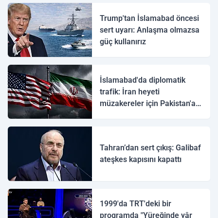
Trump'tan İslamabad öncesi
sert uyarı: Anlaşma olmazsa
güç kullanırız
İslamabad'da diplomatik
trafik: İran heyeti
müzakereler için Pakistan'a
ulaştı
Tahran’dan sert çıkış: Galibaf
ateşkes kapısını kapattı
1999'da TRT'deki bir
programda "Yüreğinde yâr