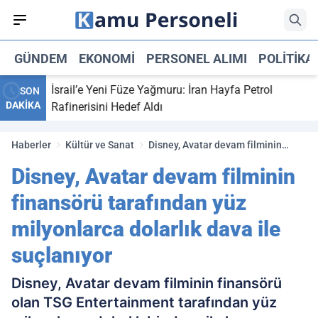
GÜNDEM
EKONOMI
PERSONEL ALIMI
POLITIKA
İsrail’e Yeni Füze Yağmuru: İran Hayfa Petrol
Orta Doğ
SON
DAKİKA
Rafinerisini Hedef Aldı
patlama 
Haberler
Kültür ve Sanat
Disney, Avatar devam filminin
finansörü tarafından yüz
Disney, Avatar devam filminin
milyonlarca dolarlık dava ile
suçlanıyor
finansörü tarafından yüz
milyonlarca dolarlık dava ile
suçlanıyor
Disney, Avatar devam filminin finansörü
olan TSG Entertainment tarafından yüz