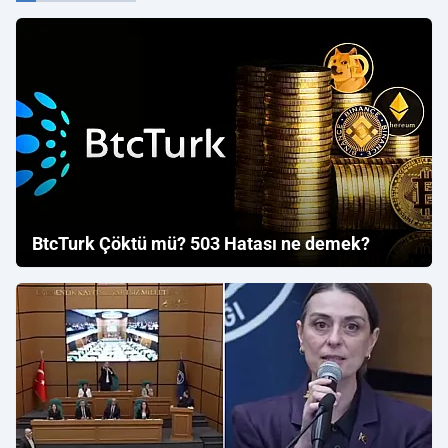
BtcTurk Çöktü mü? 503 Hatası ne demek?