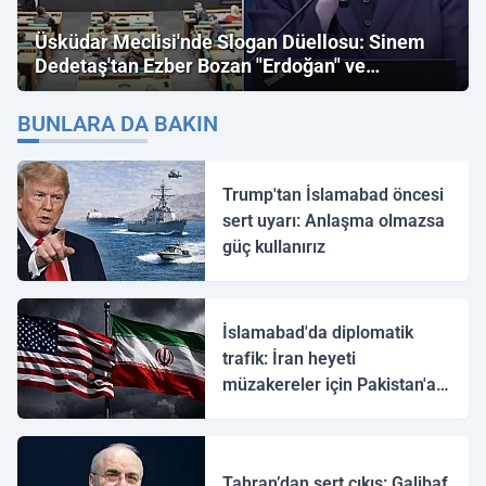
Üsküdar Meclisi'nde Slogan Düellosu: Sinem
Dedetaş'tan Ezber Bozan "Erdoğan" ve
"İmamoğlu" Çıkışı!
BUNLARA DA BAKIN
Trump'tan İslamabad öncesi
sert uyarı: Anlaşma olmazsa
güç kullanırız
İslamabad'da diplomatik
trafik: İran heyeti
müzakereler için Pakistan'a
ulaştı
Tahran’dan sert çıkış: Galibaf