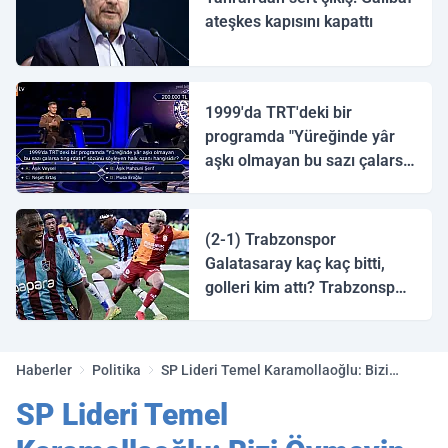
ateşkes kapısını kapattı
1999'da TRT'deki bir
programda "Yüreğinde yâr
aşkı olmayan bu sazı çalarsa
tingirdatır" sözünü söyleyen
halk ozanı hangisidir?
(2-1) Trabzonspor
Galatasaray kaç kaç bitti,
golleri kim attı? Trabzonspor
Galatasaray maç özeti ve
golleri!
Haberler
Politika
SP Lideri Temel Karamollaoğlu: Bizi
Övmeyin Bize Oy Verin
SP Lideri Temel