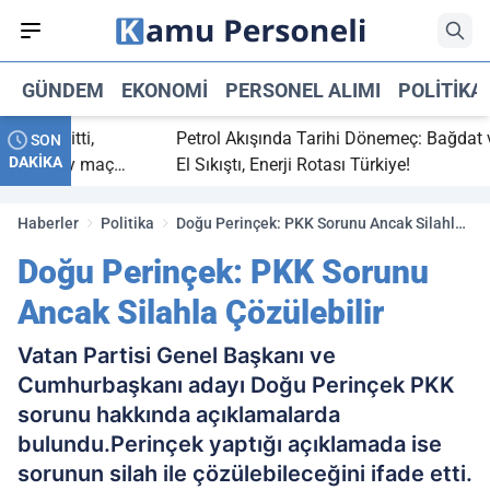
GÜNDEM
EKONOMI
PERSONEL ALIMI
POLITIKA
ç bitti,
Petrol Akışında Tarihi Dönemeç: Bağdat ve Er
SON
DAKİKA
asaray maç
El Sıkıştı, Enerji Rotası Türkiye!
Haberler
Politika
Doğu Perinçek: PKK Sorunu Ancak Silahla
Çözülebilir
Doğu Perinçek: PKK Sorunu
Ancak Silahla Çözülebilir
Vatan Partisi Genel Başkanı ve
Cumhurbaşkanı adayı Doğu Perinçek PKK
sorunu hakkında açıklamalarda
bulundu.Perinçek yaptığı açıklamada ise
sorunun silah ile çözülebileceğini ifade etti.