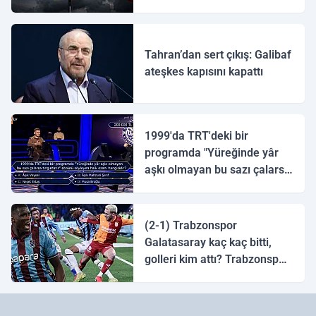
ulaştı
Tahran’dan sert çıkış: Galibaf
ateşkes kapısını kapattı
1999'da TRT'deki bir
programda "Yüreğinde yâr
aşkı olmayan bu sazı çalarsa
tingirdatır" sözünü söyleyen
halk ozanı hangisidir?
(2-1) Trabzonspor
Galatasaray kaç kaç bitti,
golleri kim attı? Trabzonspor
Galatasaray maç özeti ve
golleri!