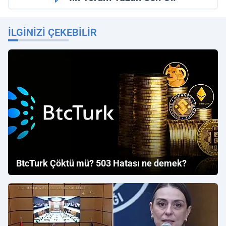
İLGINIZI ÇEKEBILIR
BtcTurk Çöktü mü? 503 Hatası ne demek?