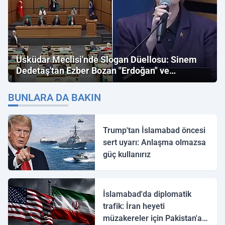
Üsküdar Meclisi'nde Slogan Düellosu: Sinem
Dedetaş'tan Ezber Bozan "Erdoğan" ve
"İmamoğlu" Çıkışı!
BUNLARA DA BAKIN
Trump'tan İslamabad öncesi
sert uyarı: Anlaşma olmazsa
güç kullanırız
İslamabad'da diplomatik
trafik: İran heyeti
müzakereler için Pakistan'a