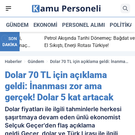
GÜNDEM
EKONOMI
PERSONEL ALIMI
POLITIKA
 bitti,
Petrol Akışında Tarihi Dönemeç: Bağdat ve Erb
SON
DAKİKA
saray maç
El Sıkıştı, Enerji Rotası Türkiye!
Haberler
Gündem
Dolar 70 TL için açıklama geldi: İnanması
zor ama gerçek! Dolar 5 kat artacak
Dolar 70 TL için açıklama
geldi: İnanması zor ama
gerçek! Dolar 5 kat artacak
Dolar fiyatları ile ilgili tahminlerle herkesi
şaşırtmaya devam eden ünlü ekonomist
Selçuk Geçer'den flaş açıklama
geldi.Geçer, dolar ve Türk Lirası ile ilgili