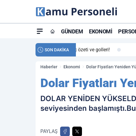
GÜNDEM
EKONOMI
PERSON
ay maç özeti ve golleri!
23:59
Petrol Akışında Tar
SON DAKİKA
Haberler
Ekonomi
Dolar Fiyatları Yeniden Y
Dolar Fiyatları Y
DOLAR YENİDEN YÜKSELDİ Bi
seviyesinden başlamıştı.Bun
PAYLAŞ