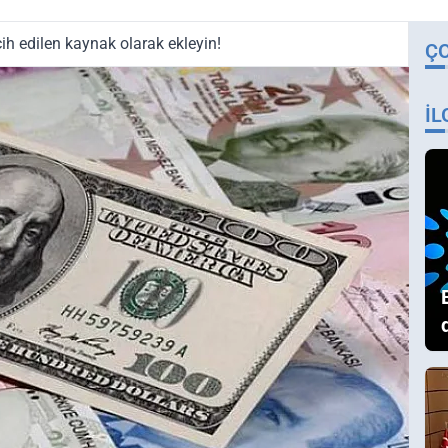
ih edilen kaynak olarak ekleyin!
Ç
İL