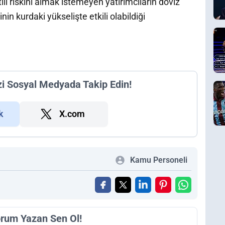
li riskini almak istemeyen yatırımcıların döviz
inin kurdaki yükselişte etkili olabildiği
zi Sosyal Medyada Takip Edin!
k
X.com
Kamu Personeli
orum Yazan Sen Ol!