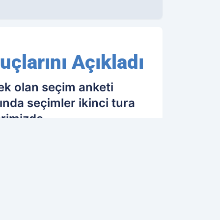
çlarını Açıkladı
ek olan seçim anketi
nda seçimler ikinci tura
rimizde.
13.06.2018 09:59
Güncelleme: 13.06.2018 09:59
OK OKUNANLAR