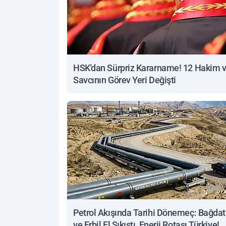
HSK'dan Sürpriz Kararname! 12 Hakim 
Savcının Görev Yeri Değişti
Petrol Akışında Tarihi Dönemeç: Bağdat
ve Erbil El Sıkıştı, Enerji Rotası Türkiye!