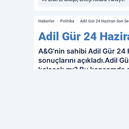
Haberler
Politika
Adil Gür 24 Haziran Son Se
Adil Gür 24 Hazir
A&G'nin sahibi Adil Gür 24 
sonuçlarını açıkladı.Adil G
kalacak mı? Bu kapsamda a
PAYLAŞ
Kamu Personeli
kaynağını Google'da terc