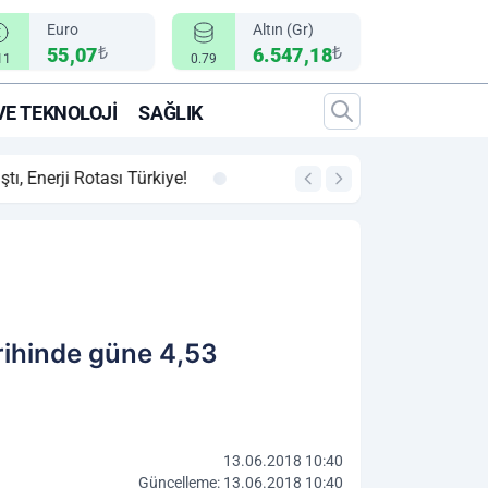
Euro
Altın (Gr)
₺
₺
55,07
6.547,18
11
0.79
VE TEKNOLOJI
SAĞLIK
00:12
"Epic Fury" Operasy
rihinde güne 4,53
13.06.2018 10:40
Güncelleme: 13.06.2018 10:40