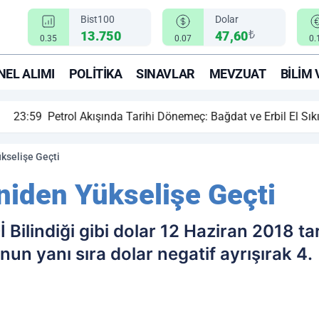
Bist100
Dolar
₺
13.750
47,60
0.35
0.07
0.
EL ALIMI
POLITIKA
SINAVLAR
MEVZUAT
BILIM 
ihi Dönemeç: Bağdat ve Erbil El Sıkıştı, Enerji Rotası Türkiye!
ükselişe Geçti
eniden Yükselişe Geçti
lindiği gibi dolar 12 Haziran 2018 ta
un yanı sıra dolar negatif ayrışırak 4.