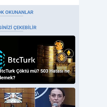
OK OKUNANLAR
GINIZI ÇEKEBILIR
BtcTurk Çöktü mü? 503 Hatası ne
demek?