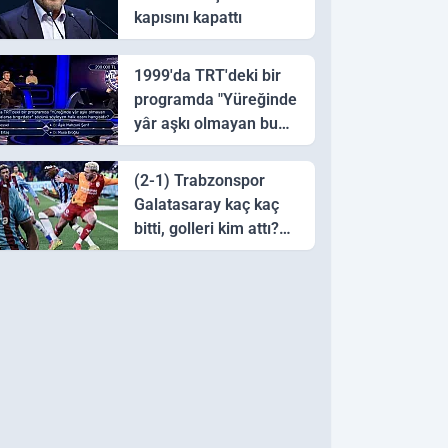
kapısını kapattı
1999'da TRT'deki bir
programda "Yüreğinde
yâr aşkı olmayan bu
sazı çalarsa tingirdatır"
sözünü söyleyen halk
(2-1) Trabzonspor
ozanı hangisidir?
Galatasaray kaç kaç
bitti, golleri kim attı?
Trabzonspor
Galatasaray maç özeti
ve golleri!