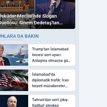
Üsküdar Meclisi'nde Slogan
Düellosu: Sinem Dedetaş'tan
Ezber Bozan "Erdoğan" ve
UNLARA DA BAKIN
"İmamoğlu" Çıkışı!
Trump'tan İslamabad
öncesi sert uyarı:
Anlaşma olmazsa güç
kullanırız
İslamabad'da
diplomatik trafik: İran
heyeti müzakereler
için Pakistan'a ulaştı
Tahran’dan sert çıkış:
Galibaf ateşkes