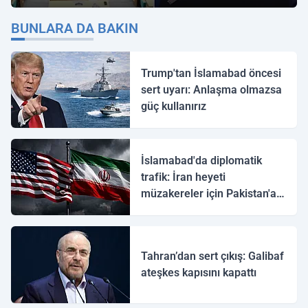
"İmamoğlu" Çıkışı!
BUNLARA DA BAKIN
Trump'tan İslamabad öncesi
sert uyarı: Anlaşma olmazsa
güç kullanırız
İslamabad'da diplomatik
trafik: İran heyeti
müzakereler için Pakistan'a
ulaştı
Tahran’dan sert çıkış: Galibaf
ateşkes kapısını kapattı