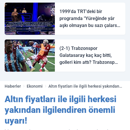
1999'da TRT'deki bir
programda "Yüreğinde yâr
aşkı olmayan bu sazı çalarsa
tingirdatır" sözünü söyleyen
halk ozanı hangisidir?
(2-1) Trabzonspor
Galatasaray kaç kaç bitti,
golleri kim attı? Trabzonspor
Galatasaray maç özeti ve
golleri!
Haberler
Ekonomi
Altın fiyatları ile ilgili herkesi yakından
ilgilendiren önemli uyarı!
Altın fiyatları ile ilgili herkesi
yakından ilgilendiren önemli
uyarı!