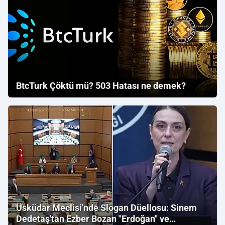
BtcTurk Çöktü mü? 503 Hatası ne demek?
Üsküdar Meclisi'nde Slogan Düellosu: Sinem
Dedetaş'tan Ezber Bozan "Erdoğan" ve