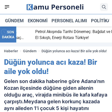
GÜNDEM
EKONOMI
PERSONEL ALIMI
POLITIKA
itti,
Petrol Akışında Tarihi Dönemeç: Bağdat ve Erbil
SON
DAKİKA
aray maç
El Sıkıştı, Enerji Rotası Türkiye!
Haberler
Gündem
Düğün yolunca acı kaza! Bir aile yok oldu!
Düğün yolunca acı kaza! Bir
aile yok oldu!
Gelen son dakika haberine göre Adana'nın
Kozan ilçesinde düğüne giden ailenin
olduğu araç, virajda minibüs ile kafa kafaya
çarpıştı.Meydana gelen korkunç kazada
aynı aileden 1'i çocuk 5 kişi hayatını