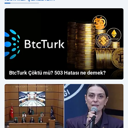
BtcTurk Çöktü mü? 503 Hatası ne demek?