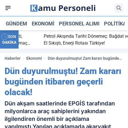
GÜNDEM
EKONOMI
PERSONEL ALIMI
POLITIKA
ç bitti,
Petrol Akışında Tarihi Dönemeç: Bağdat ve Er
SON
DAKİKA
asaray maç
El Sıkıştı, Enerji Rotası Türkiye!
Haberler
Ekonomi
Dün duyurulmuştu! Zam kararı bugünden
itibaren geçerli olacak!
Dün duyurulmuştu! Zam kararı
bugünden itibaren geçerli
olacak!
Dün akşam saatlerinde EPGİS tarafından
milyonlarca araç sahiplerini yakından
ilgilendiren önemli bir açıklama
yapılmıştı.Yapılan açıklamada akaryakıt