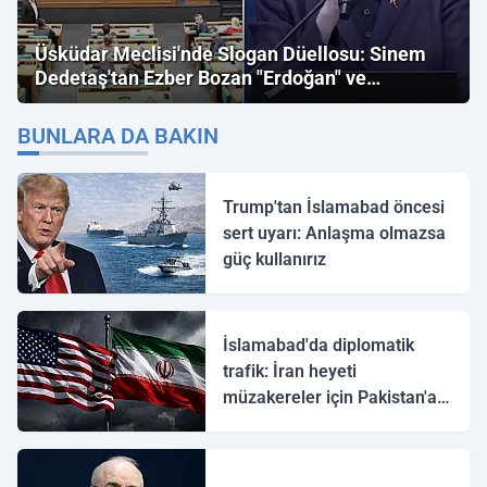
Üsküdar Meclisi'nde Slogan Düellosu: Sinem
Dedetaş'tan Ezber Bozan "Erdoğan" ve
"İmamoğlu" Çıkışı!
BUNLARA DA BAKIN
Trump'tan İslamabad öncesi
sert uyarı: Anlaşma olmazsa
güç kullanırız
İslamabad'da diplomatik
trafik: İran heyeti
müzakereler için Pakistan'a
ulaştı