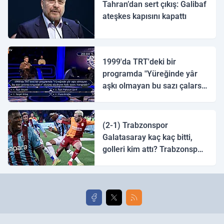
Tahran’dan sert çıkış: Galibaf
ateşkes kapısını kapattı
1999'da TRT'deki bir
programda "Yüreğinde yâr
aşkı olmayan bu sazı çalarsa
tingirdatır" sözünü söyleyen
halk ozanı hangisidir?
(2-1) Trabzonspor
Galatasaray kaç kaç bitti,
golleri kim attı? Trabzonspor
Galatasaray maç özeti ve
golleri!