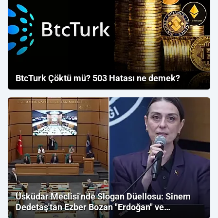
BtcTurk Çöktü mü? 503 Hatası ne demek?
Üsküdar Meclisi'nde Slogan Düellosu: Sinem
Dedetaş'tan Ezber Bozan "Erdoğan" ve
"İmamoğlu" Çıkışı!