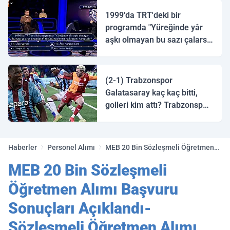
1999'da TRT'deki bir
programda "Yüreğinde yâr
aşkı olmayan bu sazı çalarsa
tingirdatır" sözünü söyleyen
halk ozanı hangisidir?
(2-1) Trabzonspor
Galatasaray kaç kaç bitti,
golleri kim attı? Trabzonspor
Galatasaray maç özeti ve
golleri!
Haberler
Personel Alımı
MEB 20 Bin Sözleşmeli Öğretmen
Alımı Başvuru Sonuçları Açıklandı-
MEB 20 Bin Sözleşmeli
Sözleşmeli Öğretmen Alımı
Mülakat Yerleri Açıklandı
Öğretmen Alımı Başvuru
Sonuçları Açıklandı-
Sözleşmeli Öğretmen Alımı