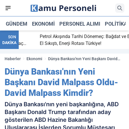
GÜNDEM
EKONOMI
PERSONEL ALIMI
POLITIKA
bitti,
Petrol Akışında Tarihi Dönemeç: Bağdat ve Erbil
SON
DAKİKA
aray maç
El Sıkıştı, Enerji Rotası Türkiye!
Haberler
Ekonomi
Dünya Bankası'nın Yeni Başkanı David
Malpass Oldu- David Malpass Kimdir?
Dünya Bankası'nın Yeni
Başkanı David Malpass Oldu-
David Malpass Kimdir?
Dünya Bankası'nın yeni başkanlığına, ABD
Başkanı Donald Trump tarafından aday
gösterilen ABD Hazine Bakanlığı
Uluslararası İşlerden Sorumlu Müsteşarı