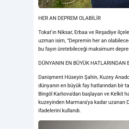
HER AN DEPREM OLABİLİR
Tokat’ın Niksar, Erbaa ve Reşadiye ilçel
uzman isim, “Depremin her an olabileceğ
bu fayın üretebileceği maksimum deprem
DÜNYANIN EN BÜYÜK HATLARINDAN B
Danişment Hüseyin Şahin, Kuzey Anadolu 
dünyanın en büyük fay hatlarından bir ta
Bingöl Karlıova'dan başlayan ve Kelkit h
kuzeyinden Marmara'ya kadar uzanan Dün
ifadelerini kullandı.