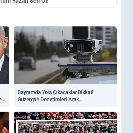
orum Yazan Sen Ol!
Bayramda Yola Çıkacaklar Dikkat!
ert
Güzergah Denetimleri Artık
Sorgulanabiliyor