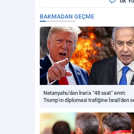
İlk Y
BAKMADAN GEÇME
Netanyahu’dan İran’a “48 saat” emri:
Trump’ın diplomasi trafiğine İsrail’den s
yanıt