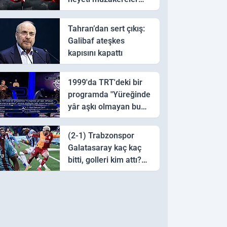
için Pakistan'a ulaştı
Tahran’dan sert çıkış:
Galibaf ateşkes
kapısını kapattı
1999'da TRT'deki bir
programda "Yüreğinde
yâr aşkı olmayan bu
sazı çalarsa tingirdatır"
sözünü söyleyen halk
(2-1) Trabzonspor
ozanı hangisidir?
Galatasaray kaç kaç
bitti, golleri kim attı?
Trabzonspor
Galatasaray maç özeti
ve golleri!