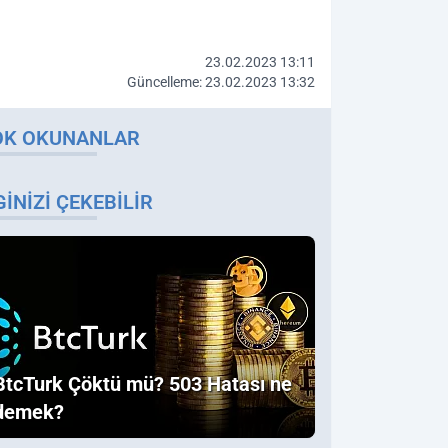
23.02.2023 13:11
Güncelleme: 23.02.2023 13:32
OK OKUNANLAR
GINIZI ÇEKEBILIR
BtcTurk Çöktü mü? 503 Hatası ne
demek?