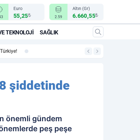
Euro
Altın (Gr)
₺
₺
55,25
6.660,55
43
2.59
VE TEKNOLOJI
SAĞLIK
00:12
"Epic Fury" Operasy
 8 şiddetinde
en önemli gündem
dönemlerde peş peşe