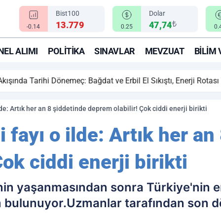
Bist100
Dolar
₺
13.779
47,74
-0.14
0.25
0.
EL ALIMI
POLITIKA
SINAVLAR
MEVZUAT
BILIM 
ihi Dönemeç: Bağdat ve Erbil El Sıkıştı, Enerji Rotası Türkiye!
lde: Artık her an 8 şiddetinde deprem olabilir! Çok ciddi enerji birikti
 fayı o ilde: Artık her an
ok ciddi enerji birikti
nin yaşanmasından sonra Türkiye'nin 
 bulunuyor.Uzmanlar tarafından son 