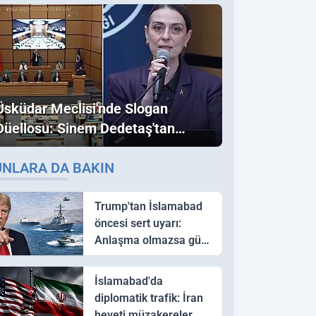
Üsküdar Meclisi'nde Slogan
Düellosu: Sinem Dedetaş'tan
Ezber Bozan "Erdoğan" ve
UNLARA DA BAKIN
"İmamoğlu" Çıkışı!
Trump'tan İslamabad
öncesi sert uyarı:
Anlaşma olmazsa güç
kullanırız
İslamabad'da
diplomatik trafik: İran
heyeti müzakereler