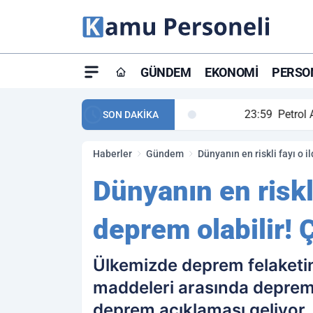
GÜNDEM
EKONOMI
PERSON
ay maç özeti ve golleri!
23:59
Petrol Akışında Tar
SON DAKİKA
Haberler
Gündem
Dünyanın en riskli fayı o i
Dünyanın en riskli
deprem olabilir! Ç
Ülkemizde deprem felaketi
maddeleri arasında deprem
deprem açıklaması geliyor.