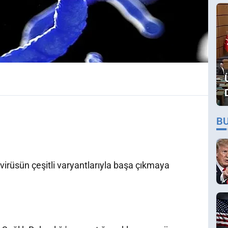
B
irüsün çeşitli varyantlarıyla başa çıkmaya