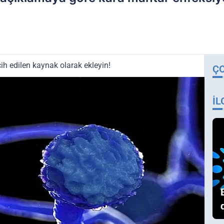
ih edilen kaynak olarak ekleyin!
Ç
İL