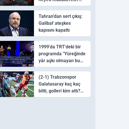
için Pakistan'a ulaştı
Tahran’dan sert çıkış:
Galibaf ateşkes
kapısını kapattı
1999'da TRT'deki bir
programda "Yüreğinde
yâr aşkı olmayan bu
sazı çalarsa tingirdatır"
sözünü söyleyen halk
(2-1) Trabzonspor
ozanı hangisidir?
Galatasaray kaç kaç
bitti, golleri kim attı?
Trabzonspor
Galatasaray maç özeti
ve golleri!