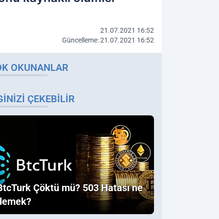
21.07.2021 16:52
Güncelleme: 21.07.2021 16:52
OK OKUNANLAR
GINIZI ÇEKEBILIR
BtcTurk Çöktü mü? 503 Hatası ne
demek?