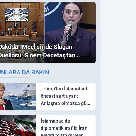
Üsküdar Meclisi'nde Slogan
Düellosu: Sinem Dedetaş'tan
Ezber Bozan "Erdoğan" ve
UNLARA DA BAKIN
"İmamoğlu" Çıkışı!
Trump'tan İslamabad
öncesi sert uyarı:
Anlaşma olmazsa güç
kullanırız
İslamabad'da
diplomatik trafik: İran
heyeti müzakereler