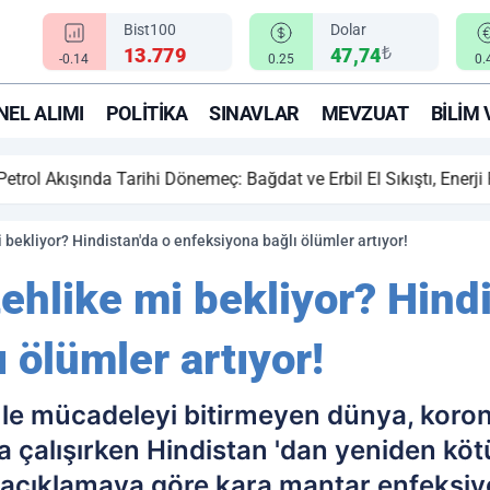
Bist100
Dolar
₺
13.779
47,74
-0.14
0.25
0.
EL ALIMI
POLITIKA
SINAVLAR
MEVZUAT
BILIM 
ihi Dönemeç: Bağdat ve Erbil El Sıkıştı, Enerji Rotası Türkiye!
i bekliyor? Hindistan'da o enfeksiyona bağlı ölümler artıyor!
tehlike mi bekliyor? Hind
 ölümler artıyor!
 le mücadeleyi bitirmeyen dünya, koron
 çalışırken Hindistan 'dan yeniden köt
ğı açıklamaya göre kara mantar enfeksi