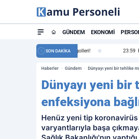
GÜNDEM
EKONOMI
PERSON
ay maç özeti ve golleri!
23:59
Petrol Akışında Tar
SON DAKİKA
Haberler
Gündem
Dünyayı yeni bir tehlike m
Dünyayı yeni bir 
enfeksiyona bağlı
Henüz yeni tip koronavirüs
varyantlarıyla başa çıkmaya
Sağlık Bakanlığı'nın yaptı