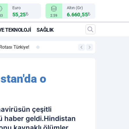
Euro
Altın (Gr)
₺
₺
55,25
6.660,55
43
2.59
VE TEKNOLOJI
SAĞLIK
00:12
"Epic Fury" Operasy
istan'da o
avirüsün çeşitli
ü haber geldi.Hindistan
yonu kaynaklı ölümler