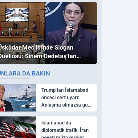
Üsküdar Meclisi'nde Slogan
Düellosu: Sinem Dedetaş'tan
Ezber Bozan "Erdoğan" ve
UNLARA DA BAKIN
"İmamoğlu" Çıkışı!
Trump'tan İslamabad
öncesi sert uyarı:
Anlaşma olmazsa güç
kullanırız
İslamabad'da
diplomatik trafik: İran
heyeti müzakereler