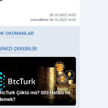
26.10.2022 16:32
Güncelleme: 26.10.2022 16:32
OK OKUNANLAR
GINIZI ÇEKEBILIR
BtcTurk Çöktü mü? 503 Hatası ne
demek?