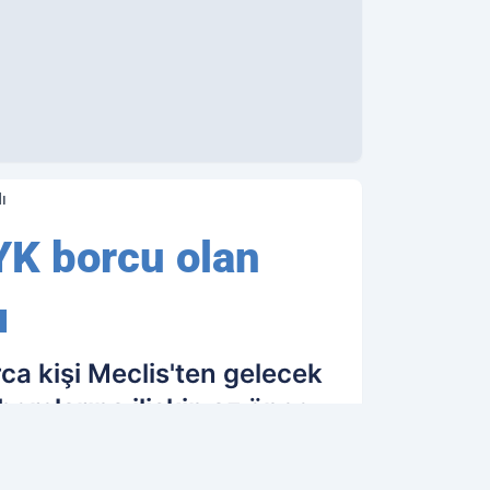
ı
YK borcu olan
ı
a kişi Meclis'ten gelecek
orçlarına ilişkin az önce