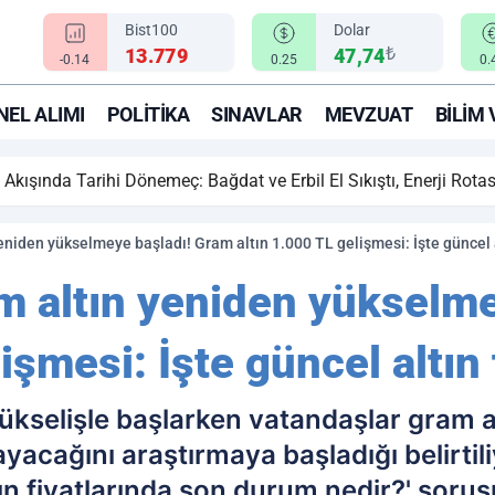
Bist100
Dolar
₺
13.779
47,74
-0.14
0.25
0.
EL ALIMI
POLITIKA
SINAVLAR
MEVZUAT
BILIM 
ihi Dönemeç: Bağdat ve Erbil El Sıkıştı, Enerji Rotası Türkiye!
niden yükselmeye başladı! Gram altın 1.000 TL gelişmesi: İşte güncel al
m altın yeniden yükselm
işmesi: İşte güncel altın 
yükselişle başlarken vatandaşlar gram a
ayacağını araştırmaya başladığı belirti
n fiyatlarında son durum nedir?' sorus