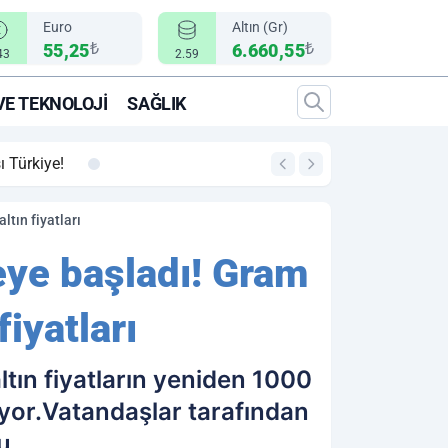
Euro
Altın (Gr)
₺
₺
55,25
6.660,55
43
2.59
VE TEKNOLOJI
SAĞLIK
00:12
"Epic Fury" Operasy
tın fiyatları
eye başladı! Gram
fiyatları
ltın fiyatların yeniden 1000
liyor.Vatandaşlar tarafından
u