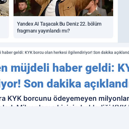
Yandex AI Taşacak Bu Deniz 22. bölüm
fragmanı yayınlandı mı?
 haber geldi: KYK borcu olan herkesi ilgilendiriyor! Son dakika açıkland
en müjdeli haber geldi: K
riyor! Son dakika açıkland
nra KYK borcunu ödeyemeyen milyonlarc
adı.Milyonlarca kişinin beklediği KYK b
i.