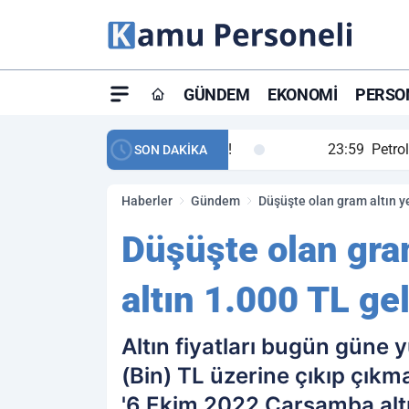
GÜNDEM
EKONOMI
PERSON
ay maç özeti ve golleri!
23:59
Petrol Akışında Tar
SON DAKİKA
Haberler
Gündem
Düşüşte olan gram altın ye
Düşüşte olan gra
altın 1.000 TL gel
Altın fiyatları bugün güne 
(Bin) TL üzerine çıkıp çıkm
'6 Ekim 2022 Çarşamba altı