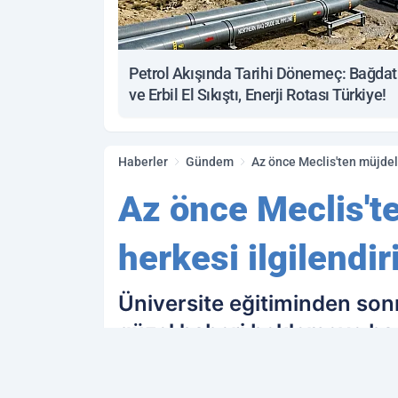
Petrol Akışında Tarihi Dönemeç: Bağdat
ve Erbil El Sıkıştı, Enerji Rotası Türkiye!
Haberler
Gündem
Az önce Meclis'ten müjdeli
Az önce Meclis't
herkesi ilgilendi
Üniversite eğitiminden so
güzel haberi beklemeye başl
Meclis'ten güzel haber geld