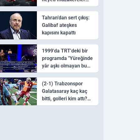
için Pakistan'a ulaştı
Tahran’dan sert çıkış:
Galibaf ateşkes
kapısını kapattı
1999'da TRT'deki bir
programda "Yüreğinde
yâr aşkı olmayan bu
sazı çalarsa tingirdatır"
sözünü söyleyen halk
(2-1) Trabzonspor
ozanı hangisidir?
Galatasaray kaç kaç
bitti, golleri kim attı?
Trabzonspor
Galatasaray maç özeti
ve golleri!