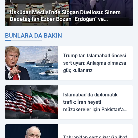
Üsküdar Meclisi'nde Slogan Düellosu: Sinem
Dedetaş'tan Ezber Bozan "Erdoğan" ve
"İmamoğlu" Çıkışı!
BUNLARA DA BAKIN
Trump'tan İslamabad öncesi
sert uyarı: Anlaşma olmazsa
güç kullanırız
İslamabad'da diplomatik
trafik: İran heyeti
müzakereler için Pakistan'a
ulaştı
Tahran’dan sert çıkış: Galibaf