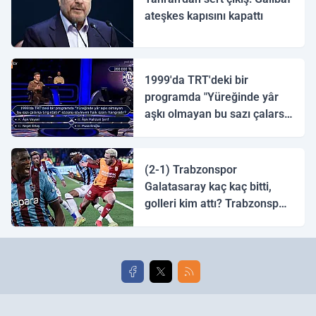
ateşkes kapısını kapattı
1999'da TRT'deki bir
programda "Yüreğinde yâr
aşkı olmayan bu sazı çalarsa
tingirdatır" sözünü söyleyen
halk ozanı hangisidir?
(2-1) Trabzonspor
Galatasaray kaç kaç bitti,
golleri kim attı? Trabzonspor
Galatasaray maç özeti ve
golleri!