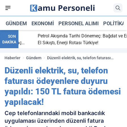
GÜNDEM
EKONOMI
PERSONEL ALIMI
POLITIKA
bitti,
Petrol Akışında Tarihi Dönemeç: Bağdat ve Erbil
SON
DAKİKA
aray maç
El Sıkıştı, Enerji Rotası Türkiye!
Haberler
Gündem
Düzenli elektrik, su, telefon faturası
ödeyenlere duyuru yapıldı: 150 TL fatura
Düzenli elektrik, su, telefon
ödemesi yapılacak!
faturası ödeyenlere duyuru
yapıldı: 150 TL fatura ödemesi
yapılacak!
Cep telefonlarındaki mobil bankacılık
uygulaması üzerinden düzenli fatura