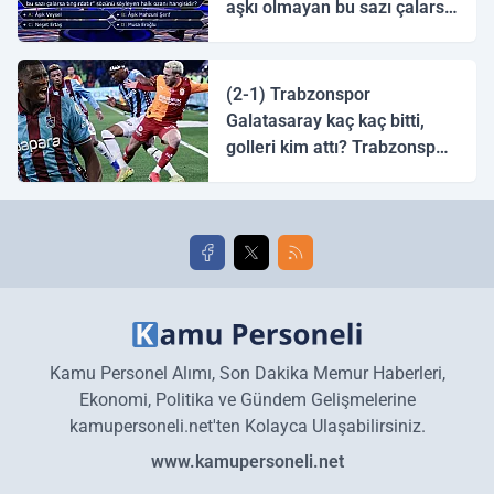
aşkı olmayan bu sazı çalarsa
tingirdatır" sözünü söyleyen
halk ozanı hangisidir?
(2-1) Trabzonspor
Galatasaray kaç kaç bitti,
golleri kim attı? Trabzonspor
Galatasaray maç özeti ve
golleri!
Kamu Personel Alımı, Son Dakika Memur Haberleri,
Ekonomi, Politika ve Gündem Gelişmelerine
kamupersoneli.net'ten Kolayca Ulaşabilirsiniz.
www.kamupersoneli.net