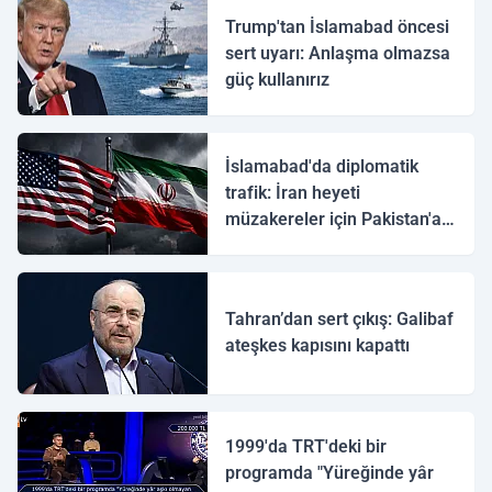
Trump'tan İslamabad öncesi
sert uyarı: Anlaşma olmazsa
güç kullanırız
İslamabad'da diplomatik
trafik: İran heyeti
müzakereler için Pakistan'a
ulaştı
Tahran’dan sert çıkış: Galibaf
ateşkes kapısını kapattı
1999'da TRT'deki bir
programda "Yüreğinde yâr