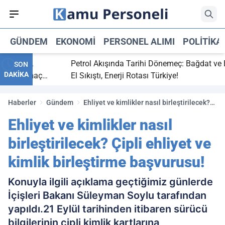
GÜNDEM
EKONOMI
PERSONEL ALIMI
POLITIKA
bitti,
Petrol Akışında Tarihi Dönemeç: Bağdat ve Erbil
SON
DAKİKA
aray maç
El Sıkıştı, Enerji Rotası Türkiye!
Haberler
Gündem
Ehliyet ve kimlikler nasıl birleştirilecek?
Çipli ehliyet ve kimlik birleştirme
Ehliyet ve kimlikler nasıl
başvurusu!
birleştirilecek? Çipli ehliyet ve
kimlik birleştirme başvurusu!
Konuyla ilgili açıklama geçtiğimiz günlerde
İçişleri Bakanı Süleyman Soylu tarafından
yapıldı.21 Eylül tarihinden itibaren sürücü
bilgilerinin çipli kimlik kartlarına