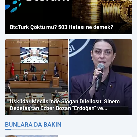
BtcTurk Çöktü mü? 503 Hatası ne demek?
Üsküdar Meclisi'nde Slogan Düellosu: Sinem
Dedetaş'tan Ezber Bozan "Erdoğan" ve
"İmamoğlu" Çıkışı!
BUNLARA DA BAKIN