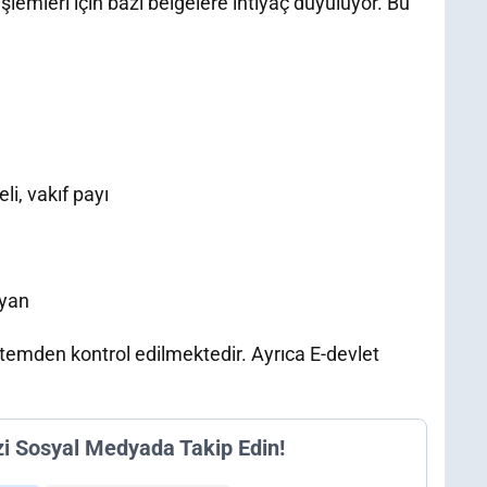
şlemleri için bazı belgelere ihtiyaç duyuluyor. Bu
li, vakıf payı
eyan
istemden kontrol edilmektedir. Ayrıca E-devlet
zi Sosyal Medyada Takip Edin!