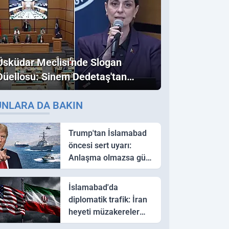
Üsküdar Meclisi'nde Slogan
Düellosu: Sinem Dedetaş'tan
Ezber Bozan "Erdoğan" ve
UNLARA DA BAKIN
"İmamoğlu" Çıkışı!
Trump'tan İslamabad
öncesi sert uyarı:
Anlaşma olmazsa güç
kullanırız
İslamabad'da
diplomatik trafik: İran
heyeti müzakereler
için Pakistan'a ulaştı