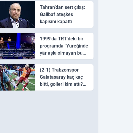
Tahran’dan sert çıkış:
Galibaf ateşkes
kapısını kapattı
1999'da TRT'deki bir
programda "Yüreğinde
yâr aşkı olmayan bu
sazı çalarsa tingirdatır"
sözünü söyleyen halk
(2-1) Trabzonspor
ozanı hangisidir?
Galatasaray kaç kaç
bitti, golleri kim attı?
Trabzonspor
Galatasaray maç özeti
ve golleri!