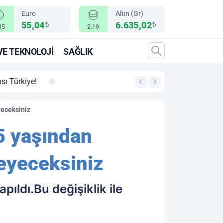
Euro
Altın (Gr)
₺
₺
55,04
6.635,02
05
2.19
VE TEKNOLOJI
SAĞLIK
00:12
"Epic Fury" Operasy
yeceksiniz
35 yaşından
deyeceksiniz
pıldı.Bu değişiklik ile