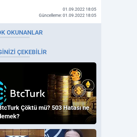
01.09.2022 18:05
Güncelleme: 01.09.2022 18:05
OK OKUNANLAR
GINIZI ÇEKEBILIR
BtcTurk Çöktü mü? 503 Hatası ne
demek?