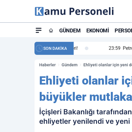
GÜNDEM
EKONOMI
PERSON
ay maç özeti ve golleri!
23:59
Petrol Akışında Tar
SON DAKİKA
Haberler
Gündem
Ehliyeti olanlar için yen
Ehliyeti olanlar 
büyükler mutlaka
İçişleri Bakanlığı tarafından
ehliyetler yenilendi ve yen