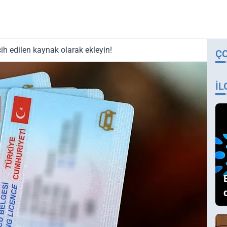
ih edilen kaynak olarak ekleyin!
Ç
İL