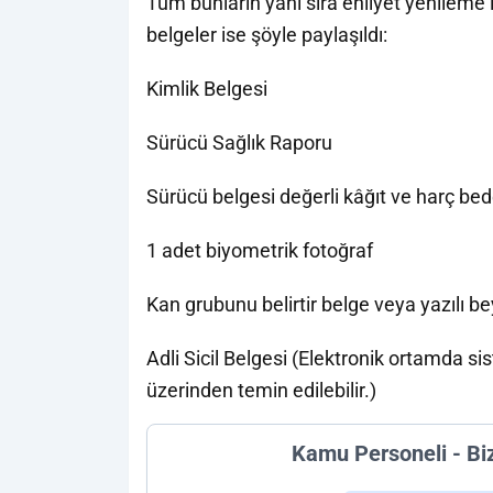
Tüm bunların yanı sıra ehliyet yenileme i
belgeler ise şöyle paylaşıldı:
Kimlik Belgesi
Sürücü Sağlık Raporu
Sürücü belgesi değerli kâğıt ve harç bede
1 adet biyometrik fotoğraf
Kan grubunu belirtir belge veya yazılı b
Adli Sicil Belgesi (Elektronik ortamda s
üzerinden temin edilebilir.)
Kamu Personeli - Bi