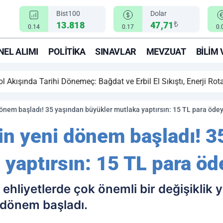
Bist100
Dolar
₺
13.818
47,71
0.14
0.17
0.
EL ALIMI
POLITIKA
SINAVLAR
MEVZUAT
BILIM 
ihi Dönemeç: Bağdat ve Erbil El Sıkıştı, Enerji Rotası Türkiye!
i dönem başladı! 35 yaşından büyükler mutlaka yaptırsın: 15 TL para öde
için yeni dönem başladı! 
 yaptırsın: 15 TL para ö
 ehliyetlerde çok önemli bir değişiklik ya
i dönem başladı.