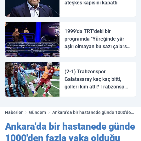
ateşkes kapısını kapattı
1999'da TRT'deki bir
programda "Yüreğinde yâr
aşkı olmayan bu sazı çalarsa
tingirdatır" sözünü söyleyen
halk ozanı hangisidir?
(2-1) Trabzonspor
Galatasaray kaç kaç bitti,
golleri kim attı? Trabzonspor
Galatasaray maç özeti ve
golleri!
Haberler
Gündem
Ankara'da bir hastanede günde 1000'den
fazla vaka olduğu iddia edildi!
Ankara'da bir hastanede günde
1000'den fazla vaka olduğu