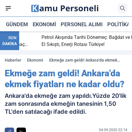
GÜNDEM
EKONOMI
PERSONEL ALIMI
POLITIKA
itti,
Petrol Akışında Tarihi Dönemeç: Bağdat ve Erbil
SON
DAKİKA
ray maç
El Sıkıştı, Enerji Rotası Türkiye!
Haberler
Ekonomi
Ekmeğe zam geldi! Ankara'da ekmek
fiyatları ne kadar oldu?
Ekmeğe zam geldi! Ankara'da
ekmek fiyatları ne kadar oldu?
Ankara'da ekmeğe zam yapıldı.Yüzde 20'lik
zam sonrasında ekmeğin tanesinin 1,50
TL'den satılacağı ifade edildi.
04.09.2020 22:14