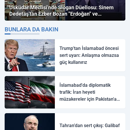
Üsküdar Meclisi'nde Slogan Düellosu: Sinem
Dedetaş'tan Ezber Bozan "Erdoğan" ve
"İmamoğlu" Çıkışı!
BUNLARA DA BAKIN
Trump'tan İslamabad öncesi
sert uyarı: Anlaşma olmazsa
güç kullanırız
İslamabad'da diplomatik
trafik: İran heyeti
müzakereler için Pakistan'a
ulaştı
Tahran’dan sert çıkış: Galibaf