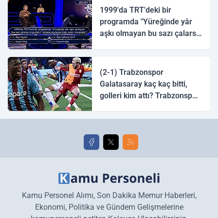
1999'da TRT'deki bir
programda "Yüreğinde yâr
aşkı olmayan bu sazı çalarsa
tingirdatır" sözünü söyleyen
halk ozanı hangisidir?
(2-1) Trabzonspor
Galatasaray kaç kaç bitti,
golleri kim attı? Trabzonspor
Galatasaray maç özeti ve
golleri!
Kamu Personel Alımı, Son Dakika Memur Haberleri,
Ekonomi, Politika ve Gündem Gelişmelerine