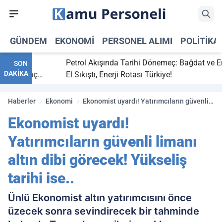
GÜNDEM
EKONOMI
PERSONEL ALIMI
POLITIKA
bitti,
Petrol Akışında Tarihi Dönemeç: Bağdat ve Erbil
SON
DAKİKA
aray maç
El Sıkıştı, Enerji Rotası Türkiye!
Haberler
Ekonomi
Ekonomist uyardı! Yatırımcıların güvenli
limanı altın dibi görecek! Yükseliş tarihi
Ekonomist uyardı!
ise..
Yatırımcıların güvenli limanı
altın dibi görecek! Yükseliş
tarihi ise..
Ünlü Ekonomist altın yatırımcısını önce
üzecek sonra sevindirecek bir tahminde