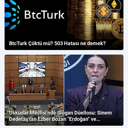
BtcTurk Çöktü mü? 503 Hatası ne demek?
Üsküdar Meclisi'nde Slogan Düellosu: Sinem
Dedetaş'tan Ezber Bozan "Erdoğan" ve
"İmamoğlu" Çıkışı!