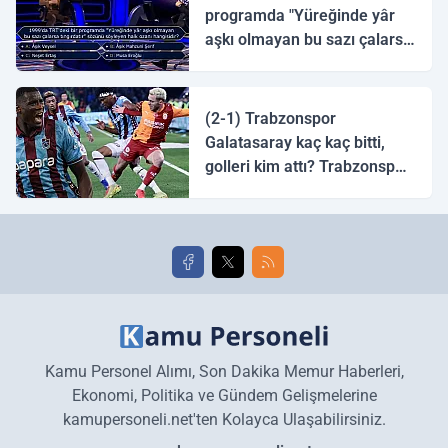
programda "Yüreğinde yâr
aşkı olmayan bu sazı çalarsa
tingirdatır" sözünü söyleyen
halk ozanı hangisidir?
(2-1) Trabzonspor
Galatasaray kaç kaç bitti,
golleri kim attı? Trabzonspor
Galatasaray maç özeti ve
golleri!
Kamu Personel Alımı, Son Dakika Memur Haberleri,
Ekonomi, Politika ve Gündem Gelişmelerine
kamupersoneli.net'ten Kolayca Ulaşabilirsiniz.