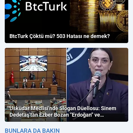
BtcTurk Çöktü mü? 503 Hatası ne demek?
Üsküdar Meclisi'nde Slogan Düellosu: Sinem
Dedetaş'tan Ezber Bozan "Erdoğan" ve
"İmamoğlu" Çıkışı!
BUNLARA DA BAKIN