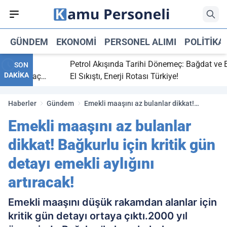
GÜNDEM
EKONOMI
PERSONEL ALIMI
POLITIKA
bitti,
Petrol Akışında Tarihi Dönemeç: Bağdat ve Erbi
SON
DAKİKA
aray maç
El Sıkıştı, Enerji Rotası Türkiye!
Haberler
Gündem
Emekli maaşını az bulanlar dikkat!
Bağkurlu için kritik gün detayı emekli
Emekli maaşını az bulanlar
aylığını artıracak!
dikkat! Bağkurlu için kritik gün
detayı emekli aylığını
artıracak!
Emekli maaşını düşük rakamdan alanlar için
kritik gün detayı ortaya çıktı.2000 yıl