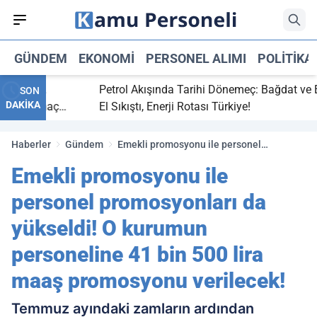
GÜNDEM
EKONOMI
PERSONEL ALIMI
POLITIKA
bitti,
Petrol Akışında Tarihi Dönemeç: Bağdat ve Erbi
SON
DAKİKA
aray maç
El Sıkıştı, Enerji Rotası Türkiye!
Haberler
Gündem
Emekli promosyonu ile personel
promosyonları da yükseldi! O kurumun
Emekli promosyonu ile
personeline 41 bin 500 lira maaş
promosyonu verilecek!
personel promosyonları da
yükseldi! O kurumun
personeline 41 bin 500 lira
maaş promosyonu verilecek!
Temmuz ayındaki zamların ardından