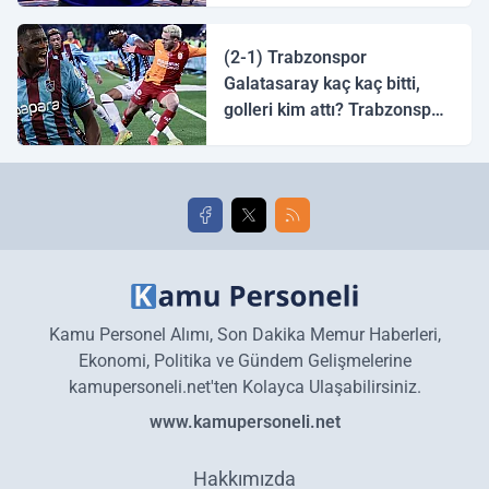
halk ozanı hangisidir?
(2-1) Trabzonspor
Galatasaray kaç kaç bitti,
golleri kim attı? Trabzonspor
Galatasaray maç özeti ve
golleri!
Kamu Personel Alımı, Son Dakika Memur Haberleri,
Ekonomi, Politika ve Gündem Gelişmelerine
kamupersoneli.net'ten Kolayca Ulaşabilirsiniz.
www.kamupersoneli.net
Hakkımızda