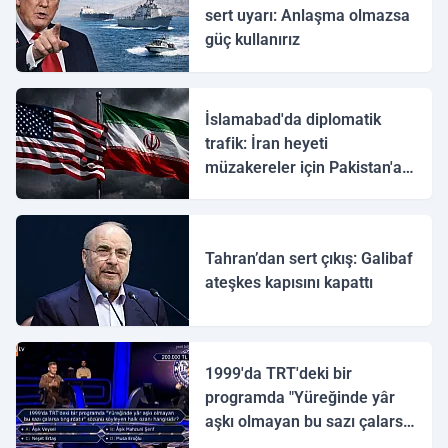
sert uyarı: Anlaşma olmazsa
güç kullanırız
İslamabad'da diplomatik
trafik: İran heyeti
müzakereler için Pakistan'a
ulaştı
Tahran’dan sert çıkış: Galibaf
ateşkes kapısını kapattı
1999'da TRT'deki bir
programda "Yüreğinde yâr
aşkı olmayan bu sazı çalarsa
tingirdatır" sözünü söyleyen