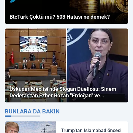
BtcTurk Çöktü mü? 503 Hatası ne demek?
Üsküdar Meclisi'nde Slogan Düellosu: Sinem
Dedetaş'tan Ezber Bozan "Erdoğan" ve
"İmamoğlu" Çıkışı!
BUNLARA DA BAKIN
Trump'tan İslamabad öncesi