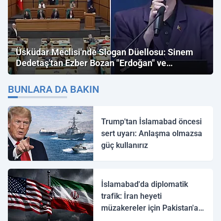
Üsküdar Meclisi'nde Slogan Düellosu: Sinem
Dedetaş'tan Ezber Bozan "Erdoğan" ve
"İmamoğlu" Çıkışı!
BUNLARA DA BAKIN
Trump'tan İslamabad öncesi
sert uyarı: Anlaşma olmazsa
güç kullanırız
İslamabad'da diplomatik
trafik: İran heyeti
müzakereler için Pakistan'a
ulaştı