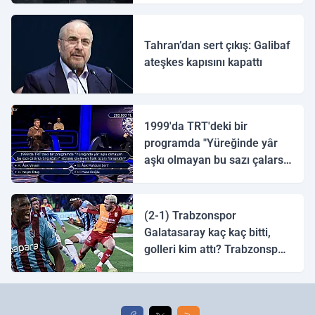
Tahran’dan sert çıkış: Galibaf
ateşkes kapısını kapattı
1999'da TRT'deki bir
programda "Yüreğinde yâr
aşkı olmayan bu sazı çalarsa
tingirdatır" sözünü söyleyen
halk ozanı hangisidir?
(2-1) Trabzonspor
Galatasaray kaç kaç bitti,
golleri kim attı? Trabzonspor
Galatasaray maç özeti ve
golleri!