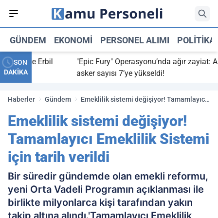
GÜNDEM
EKONOMI
PERSONEL ALIMI
POLITIKA
dat ve Erbil
"Epic Fury" Operasyonu’nda ağır zayiat: ABD’l
SON
DAKİKA
asker sayısı 7’ye yükseldi!
Haberler
Gündem
Emeklilik sistemi değişiyor! Tamamlayıcı
Emeklilik Sistemi için tarih verildi
Emeklilik sistemi değişiyor!
Tamamlayıcı Emeklilik Sistemi
için tarih verildi
Bir süredir gündemde olan emekli reformu,
yeni Orta Vadeli Programın açıklanması ile
birlikte milyonlarca kişi tarafından yakın
takip altına alındı.'Tamamlayıcı Emeklilik