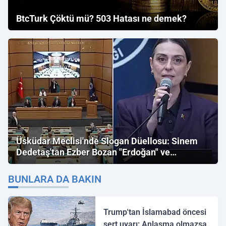
BtcTurk Çöktü mü? 503 Hatası ne demek?
Üsküdar Meclisi'nde Slogan Düellosu: Sinem
Dedetaş'tan Ezber Bozan "Erdoğan" ve
"İmamoğlu" Çıkışı!
BUNLARA DA BAKIN
Trump'tan İslamabad öncesi
sert uyarı: Anlaşma olmazsa