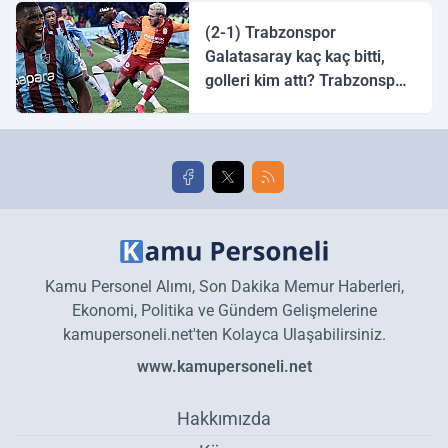
halk ozanı hangisidir?
(2-1) Trabzonspor
Galatasaray kaç kaç bitti,
golleri kim attı? Trabzonspor
Galatasaray maç özeti ve
golleri!
Kamu Personel Alımı, Son Dakika Memur Haberleri,
Ekonomi, Politika ve Gündem Gelişmelerine
kamupersoneli.net'ten Kolayca Ulaşabilirsiniz.
www.kamupersoneli.net
Hakkımızda