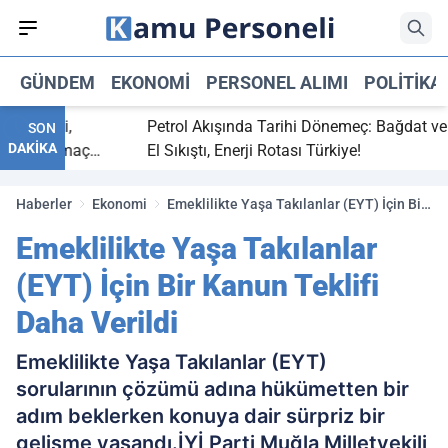
GÜNDEM
EKONOMI
PERSONEL ALIMI
POLITIKA
 bitti,
Petrol Akışında Tarihi Dönemeç: Bağdat ve Erb
SON
DAKİKA
saray maç
El Sıkıştı, Enerji Rotası Türkiye!
Haberler
Ekonomi
Emeklilikte Yaşa Takılanlar (EYT) İçin Bir
Kanun Teklifi Daha Verildi
Emeklilikte Yaşa Takılanlar
(EYT) İçin Bir Kanun Teklifi
Daha Verildi
Emeklilikte Yaşa Takılanlar (EYT)
sorularının çözümü adına hükümetten bir
adım beklerken konuya dair sürpriz bir
gelişme yaşandı.İYİ Parti Muğla Milletvekili