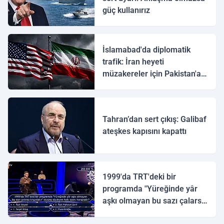
güç kullanırız
İslamabad'da diplomatik
trafik: İran heyeti
müzakereler için Pakistan'a
ulaştı
Tahran’dan sert çıkış: Galibaf
ateşkes kapısını kapattı
1999'da TRT'deki bir
programda "Yüreğinde yâr
aşkı olmayan bu sazı çalarsa
tingirdatır" sözünü söyleyen