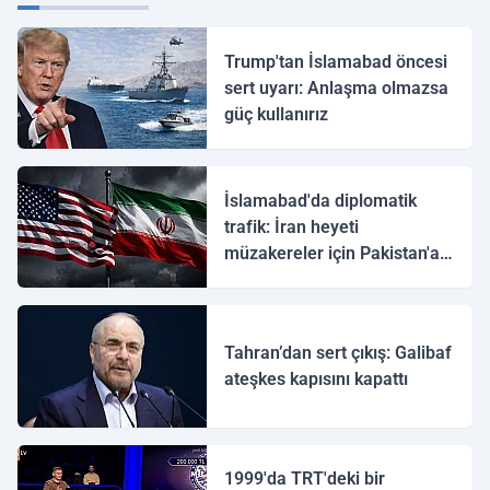
Trump'tan İslamabad öncesi
sert uyarı: Anlaşma olmazsa
güç kullanırız
İslamabad'da diplomatik
trafik: İran heyeti
müzakereler için Pakistan'a
ulaştı
Tahran’dan sert çıkış: Galibaf
ateşkes kapısını kapattı
1999'da TRT'deki bir