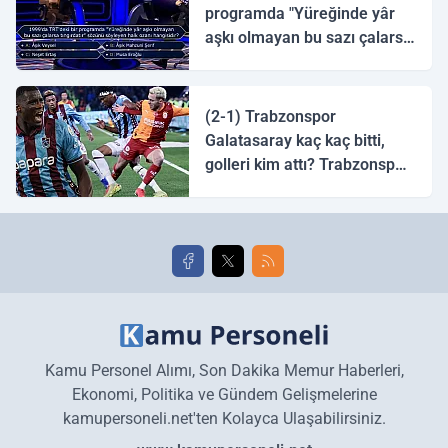
programda "Yüreğinde yâr
aşkı olmayan bu sazı çalarsa
tingirdatır" sözünü söyleyen
halk ozanı hangisidir?
(2-1) Trabzonspor
Galatasaray kaç kaç bitti,
golleri kim attı? Trabzonspor
Galatasaray maç özeti ve
golleri!
Kamu Personel Alımı, Son Dakika Memur Haberleri,
Ekonomi, Politika ve Gündem Gelişmelerine
kamupersoneli.net'ten Kolayca Ulaşabilirsiniz.