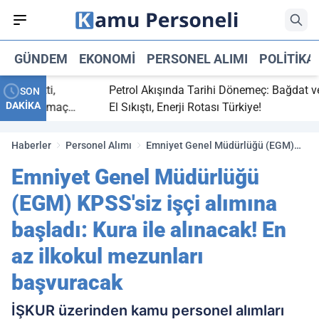
GÜNDEM
EKONOMI
PERSONEL ALIMI
POLITIKA
ç bitti,
Petrol Akışında Tarihi Dönemeç: Bağdat ve Er
SON
DAKİKA
asaray maç
El Sıkıştı, Enerji Rotası Türkiye!
Haberler
Personel Alımı
Emniyet Genel Müdürlüğü (EGM)
KPSS'siz işçi alımına başladı: Kura
Emniyet Genel Müdürlüğü
ile alınacak! En az ilkokul mezunları
başvuracak
(EGM) KPSS'siz işçi alımına
başladı: Kura ile alınacak! En
az ilkokul mezunları
başvuracak
İŞKUR üzerinden kamu personel alımları