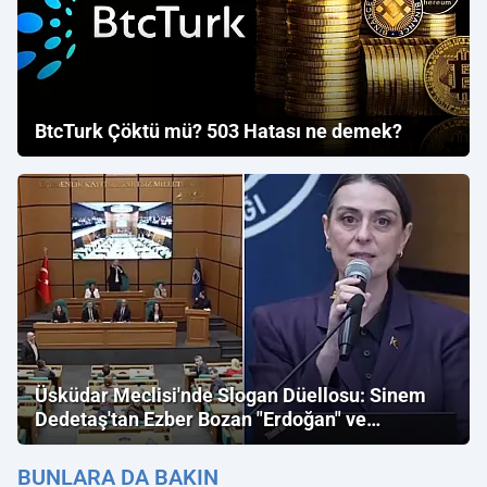
BtcTurk Çöktü mü? 503 Hatası ne demek?
Üsküdar Meclisi'nde Slogan Düellosu: Sinem
Dedetaş'tan Ezber Bozan "Erdoğan" ve
"İmamoğlu" Çıkışı!
BUNLARA DA BAKIN