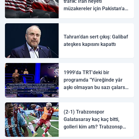
trafik: İran heyeti
müzakereler için Pakistan'a
ulaştı
Tahran’dan sert çıkış: Galibaf
ateşkes kapısını kapattı
1999'da TRT'deki bir
programda "Yüreğinde yâr
aşkı olmayan bu sazı çalarsa
tingirdatır" sözünü söyleyen
halk ozanı hangisidir?
(2-1) Trabzonspor
Galatasaray kaç kaç bitti,
golleri kim attı? Trabzonspor
Galatasaray maç özeti ve