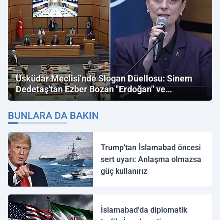
Üsküdar Meclisi'nde Slogan Düellosu: Sinem
Dedetaş'tan Ezber Bozan "Erdoğan" ve
"İmamoğlu" Çıkışı!
BUNLARA DA BAKIN
Trump'tan İslamabad öncesi
sert uyarı: Anlaşma olmazsa
güç kullanırız
İslamabad'da diplomatik