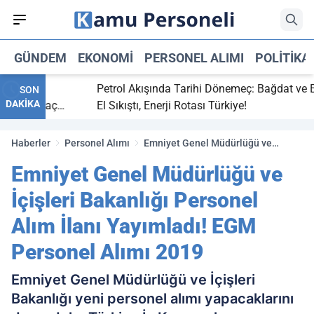
GÜNDEM
EKONOMI
PERSONEL ALIMI
POLITIKA
bitti,
Petrol Akışında Tarihi Dönemeç: Bağdat ve Erbi
SON
DAKİKA
saray maç
El Sıkıştı, Enerji Rotası Türkiye!
Haberler
Personel Alımı
Emniyet Genel Müdürlüğü ve
İçişleri Bakanlığı Personel Alım
Emniyet Genel Müdürlüğü ve
İlanı Yayımladı! EGM Personel
Alımı 2019
İçişleri Bakanlığı Personel
Alım İlanı Yayımladı! EGM
Personel Alımı 2019
Emniyet Genel Müdürlüğü ve İçişleri
Bakanlığı yeni personel alımı yapacaklarını