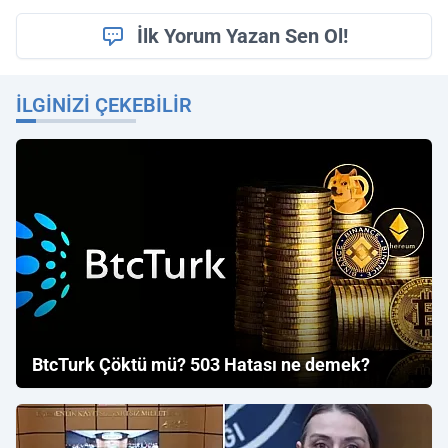
İlk Yorum Yazan Sen Ol!
İLGINIZI ÇEKEBILIR
BtcTurk Çöktü mü? 503 Hatası ne demek?