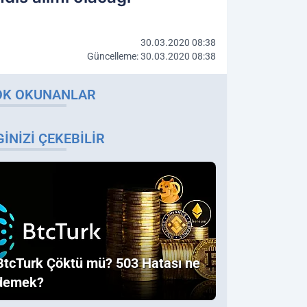
30.03.2020 08:38
Güncelleme: 30.03.2020 08:38
OK OKUNANLAR
GINIZI ÇEKEBILIR
BtcTurk Çöktü mü? 503 Hatası ne
demek?