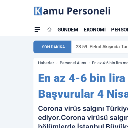
GÜNDEM
EKONOMI
PERSON
ay maç özeti ve golleri!
23:59
Petrol Akışında Tar
SON DAKİKA
Haberler
Personel Alımı
En az 4-6 bin lira 
En az 4-6 bin lir
Başvurular 4 Nis
Corona virüs salgını Türki
ediyor.Corona virüsü salgı
bölümlerde İstanbul Büyükş