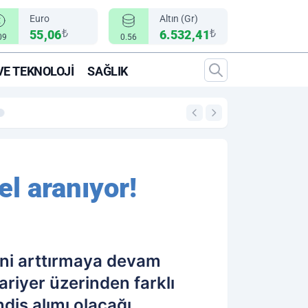
Euro
Altın (Gr)
₺
₺
55,06
6.532,41
09
0.56
VE TEKNOLOJI
SAĞLIK
00:12
"Epic Fury" Operasy
el aranıyor!
ini arttırmaya devam
riyer üzerinden farklı
dis alımı olacağı