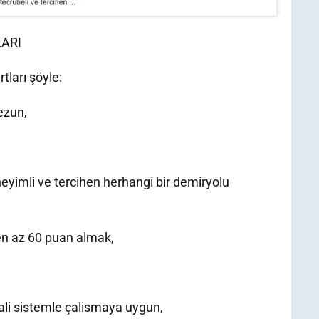
LARI
tları şöyle:
ezun,
eyimli ve tercihen herhangi bir demiryolu
en az 60 puan almak,
ali sistemle çalismaya uygun,