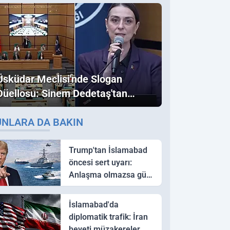
Üsküdar Meclisi'nde Slogan
Düellosu: Sinem Dedetaş'tan
Ezber Bozan "Erdoğan" ve
UNLARA DA BAKIN
"İmamoğlu" Çıkışı!
Trump'tan İslamabad
öncesi sert uyarı:
Anlaşma olmazsa güç
kullanırız
İslamabad'da
diplomatik trafik: İran
heyeti müzakereler