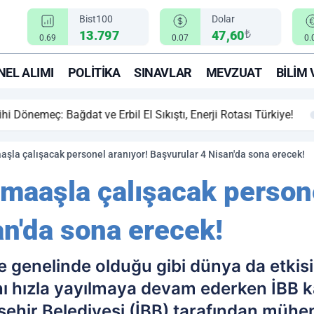
Bist100
Dolar
₺
13.797
47,60
0.69
0.07
0.
EL ALIMI
POLITIKA
SINAVLAR
MEVZUAT
BILIM 
ihi Dönemeç: Bağdat ve Erbil El Sıkıştı, Enerji Rotası Türkiye!
maaşla çalışacak personel aranıyor! Başvurular 4 Nisan'da sona erecek!
a maaşla çalışacak person
an'da sona erecek!
ye genelinde olduğu gibi dünya da etkis
nı hızla yayılmaya devam ederken İBB ka
ehir Belediyesi (İBB) tarafından mühen