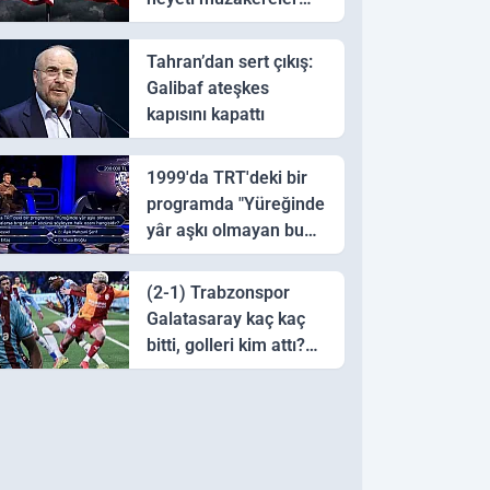
için Pakistan'a ulaştı
Tahran’dan sert çıkış:
Galibaf ateşkes
kapısını kapattı
1999'da TRT'deki bir
programda "Yüreğinde
yâr aşkı olmayan bu
sazı çalarsa tingirdatır"
sözünü söyleyen halk
(2-1) Trabzonspor
ozanı hangisidir?
Galatasaray kaç kaç
bitti, golleri kim attı?
Trabzonspor
Galatasaray maç özeti
ve golleri!