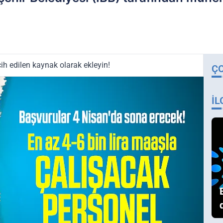
ih edilen kaynak olarak ekleyin!
Ç
İL