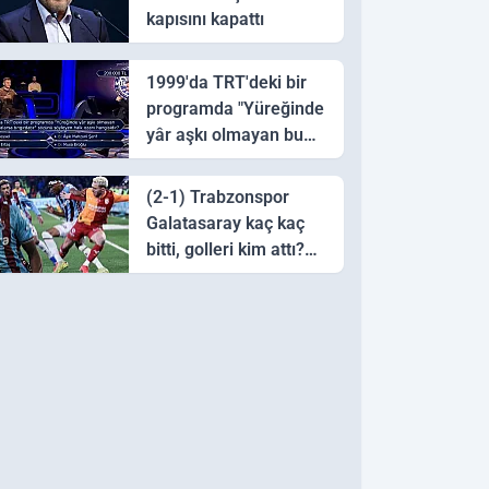
kapısını kapattı
1999'da TRT'deki bir
programda "Yüreğinde
yâr aşkı olmayan bu
sazı çalarsa tingirdatır"
sözünü söyleyen halk
(2-1) Trabzonspor
ozanı hangisidir?
Galatasaray kaç kaç
bitti, golleri kim attı?
Trabzonspor
Galatasaray maç özeti
ve golleri!