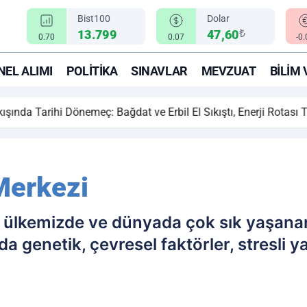
Bist100
Dolar
₺
13.799
47,60
0.70
0.07
-0
EL ALIMI
POLITIKA
SINAVLAR
MEVZUAT
BILIM 
ihi Dönemeç: Bağdat ve Erbil El Sıkıştı, Enerji Rotası Türkiye!
Merkezi
i ülkemizde ve dünyada çok sık yaşan
da genetik, çevresel faktörler, stresli 