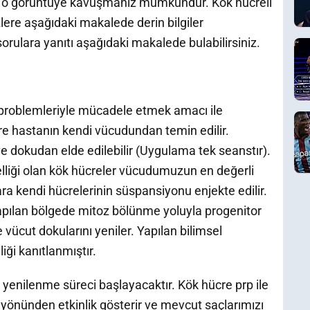
z o görüntüye kavuşmanız mümkündür. Kök hücreli
ere aşağıdaki makalede derin bilgiler
orulara yanıtı aşağıdaki makalede bulabilirsiniz.
 problemleriyle mücadele etmek amacı ile
cre hastanın kendi vücudundan temin edilir.
 dokudan elde edilebilir (Uygulama tek seanstır).
lliği olan kök hücreler vücudumuzun en değerli
ara kendi hücrelerinin süspansiyonu enjekte edilir.
apılan bölgede mitoz bölünme yoluyla progenitor
e vücut dokularını yeniler. Yapılan bilimsel
iği kanıtlanmıştır.
 yenilenme süreci başlayacaktır. Kök hücre prp ile
i yönünden etkinlik gösterir ve mevcut saçlarımızı