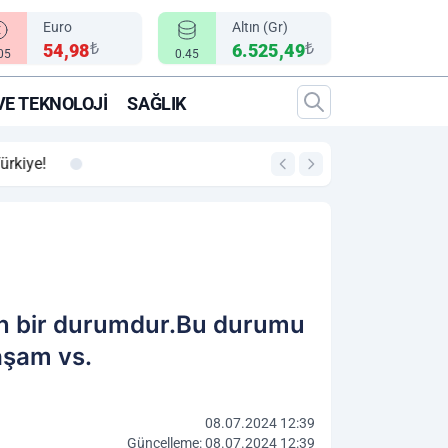
Euro
Altın (Gr)
₺
₺
54,98
6.525,49
.05
0.45
VE TEKNOLOJI
SAĞLIK
00:12
"Epic Fury" Operasy
an bir durumdur.Bu durumu
yaşam vs.
08.07.2024 12:39
Güncelleme: 08.07.2024 12:39