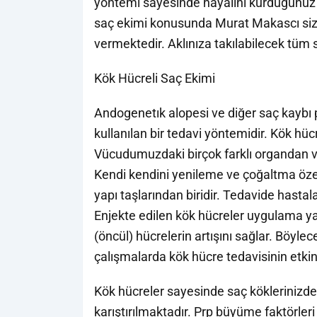
yöntemi sayesinde hayalini kurduğunu
saç ekimi konusunda Murat Makascı sizl
vermektedir. Aklınıza takılabilecek tüm s
Kök Hücreli Saç Ekimi
Andogenetık alopesi ve diğer saç kaybı
kullanılan bir tedavi yöntemidir. Kök hü
Vücudumuzdaki birçok farklı organdan ve
Kendi kendini yenileme ve çoğaltma öze
yapı taşlarından biridir. Tedavide hastal
Enjekte edilen kök hücreler uygulama y
(öncül) hücrelerin artışını sağlar. Böylec
çalışmalarda kök hücre tedavisinin etkinl
Kök hücreler sayesinde saç köklerinizde
karıştırılmaktadır. Prp büyüme faktörler