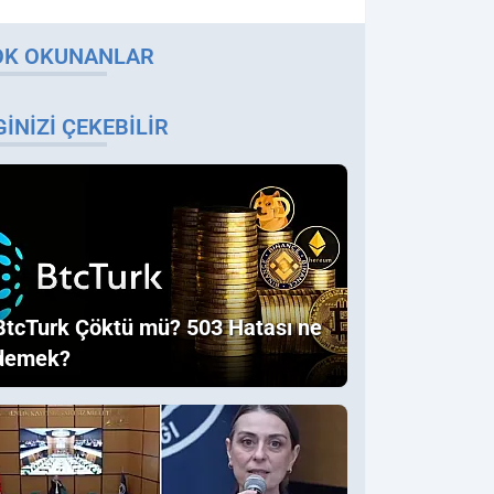
OK OKUNANLAR
GINIZI ÇEKEBILIR
BtcTurk Çöktü mü? 503 Hatası ne
demek?