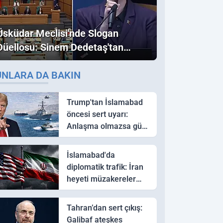
Üsküdar Meclisi'nde Slogan
Düellosu: Sinem Dedetaş'tan
Ezber Bozan "Erdoğan" ve
UNLARA DA BAKIN
"İmamoğlu" Çıkışı!
Trump'tan İslamabad
öncesi sert uyarı:
Anlaşma olmazsa güç
kullanırız
İslamabad'da
diplomatik trafik: İran
heyeti müzakereler
için Pakistan'a ulaştı
Tahran’dan sert çıkış:
Galibaf ateşkes