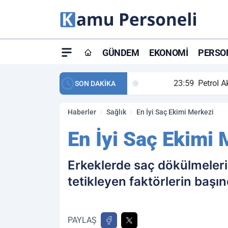
GÜNDEM
EKONOMI
PERSON
ay maç özeti ve golleri!
23:59
Petrol Akışında Tar
SON DAKİKA
Haberler
Sağlık
En İyi Saç Ekimi Merkezi
En İyi Saç Ekimi 
Erkeklerde saç dökülmeler
tetikleyen faktörlerin başın
PAYLAŞ