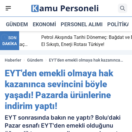
GÜNDEM
EKONOMI
PERSONEL ALIMI
POLITIKA
bitti,
Petrol Akışında Tarihi Dönemeç: Bağdat ve Erbi
SON
DAKİKA
saray maç
El Sıkıştı, Enerji Rotası Türkiye!
Haberler
Gündem
EYT'den emekli olmaya hak kazanınca
sevincini böyle yaşadı! Pazarda
EYT'den emekli olmaya hak
ürünlerine indirim yaptı!
kazanınca sevincini böyle
yaşadı! Pazarda ürünlerine
indirim yaptı!
EYT sonrasında bakın ne yaptı? Bolu'daki
Pazar esnafı EYT'den emekli olduğunu