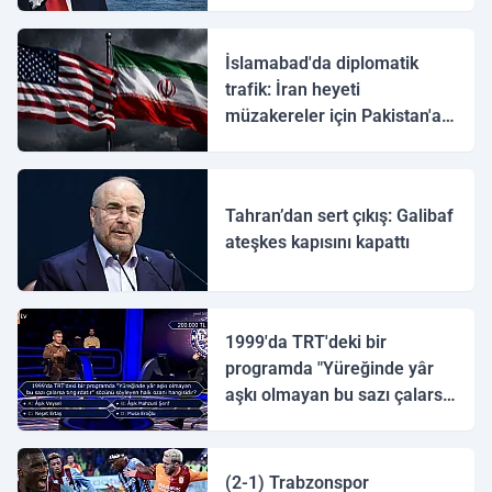
İslamabad'da diplomatik
trafik: İran heyeti
müzakereler için Pakistan'a
ulaştı
Tahran’dan sert çıkış: Galibaf
ateşkes kapısını kapattı
1999'da TRT'deki bir
programda "Yüreğinde yâr
aşkı olmayan bu sazı çalarsa
tingirdatır" sözünü söyleyen
halk ozanı hangisidir?
(2-1) Trabzonspor