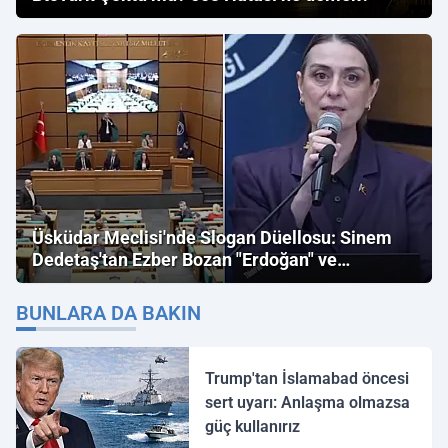
Üsküdar Meclisi'nde Slogan Düellosu: Sinem
Dedetaş'tan Ezber Bozan "Erdoğan" ve
"İmamoğlu" Çıkışı!
BUNLARA DA BAKIN
Trump'tan İslamabad öncesi
sert uyarı: Anlaşma olmazsa
güç kullanırız