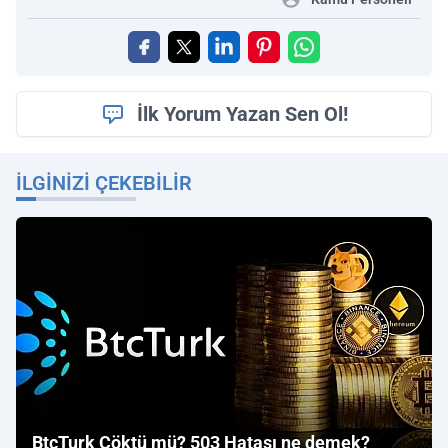
İlk Yorum Yazan Sen Ol!
İLGINIZI ÇEKEBILIR
BtcTurk Çöktü mü? 503 Hatası ne demek?