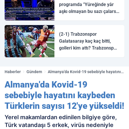
programda "Yüreğinde yâr
aşkı olmayan bu sazı çalarsa
tingirdatır" sözünü söyleyen
halk ozanı hangisidir?
(2-1) Trabzonspor
Galatasaray kaç kaç bitti,
golleri kim attı? Trabzonspor
Galatasaray maç özeti ve
golleri!
Haberler
Gündem
Almanya'da Kovid-19 sebebiyle hayatını
kaybeden Türklerin sayısı 12'ye yükseldi!
Almanya'da Kovid-19
sebebiyle hayatını kaybeden
Türklerin sayısı 12'ye yükseldi!
Yerel makamlardan edinilen bilgiye göre,
Türk vatandaşı 5 erkek, virüs nedeniyle