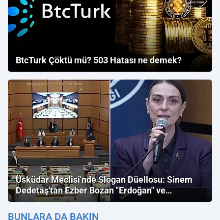
BtcTurk Çöktü mü? 503 Hatası ne demek?
Üsküdar Meclisi'nde Slogan Düellosu: Sinem
Dedetaş'tan Ezber Bozan "Erdoğan" ve
"İmamoğlu" Çıkışı!
BUNLARA DA BAKIN