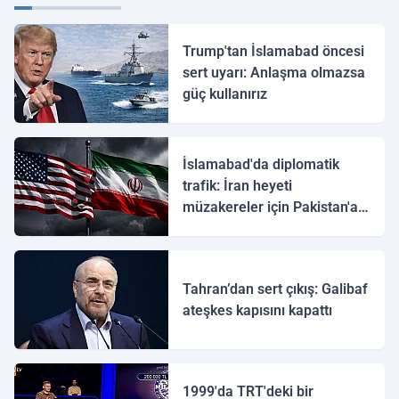
Trump'tan İslamabad öncesi
sert uyarı: Anlaşma olmazsa
güç kullanırız
İslamabad'da diplomatik
trafik: İran heyeti
müzakereler için Pakistan'a
ulaştı
Tahran’dan sert çıkış: Galibaf
ateşkes kapısını kapattı
1999'da TRT'deki bir