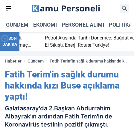
GÜNDEM
EKONOMI
PERSONEL ALIMI
POLITIKA
 bitti,
Petrol Akışında Tarihi Dönemeç: Bağdat ve Erb
SON
DAKİKA
saray maç
El Sıkıştı, Enerji Rotası Türkiye!
Haberler
Gündem
Fatih Terim'in sağlık durumu hakkında kızı
Buse açıklama yaptı!
Fatih Terim'in sağlık durumu
hakkında kızı Buse açıklama
yaptı!
Galatasaray'da 2.Başkan Abdurrahim
Albayrak'ın ardından Fatih Terim'in de
Koronavirüs testinin pozitif çıkmıştı.